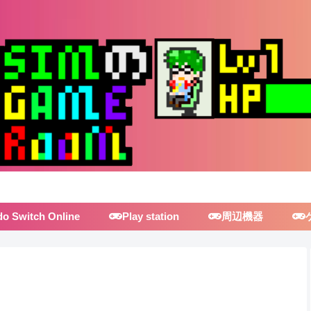
do Switch Online
Play station
周辺機器