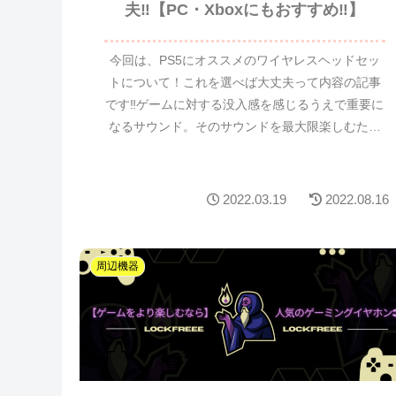
【2022年版】PS5に最適なヘッドセッ
ト！初めての方でもこれを選べば大丈
夫‼【PC・Xboxにもおすすめ‼】
今回は、PS5にオススメのワイヤレスヘッドセッ
トについて！これを選べば大丈夫って内容の記事
です‼ゲームに対する没入感を感じるうえで重要に
なるサウンド。そのサウンドを最大限楽しむため
には、ヘッドセット選びは大変重要です。PS5に
は、『Temp...
2022.03.19
2022.08.16
周辺機器