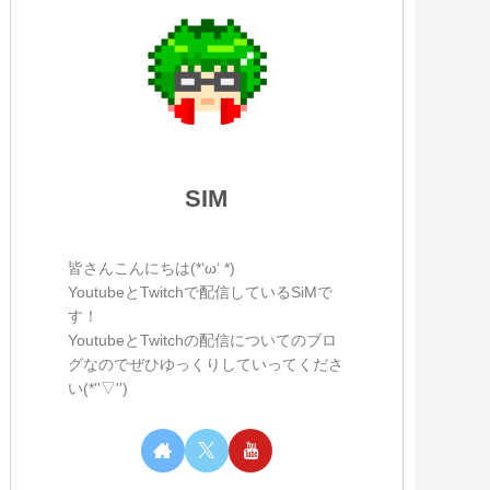
SIM
皆さんこんにちは(*‘ω‘ *)
YoutubeとTwitchで配信しているSiMで
す！
YoutubeとTwitchの配信についてのブロ
グなのでぜひゆっくりしていってくださ
い(*''▽'')