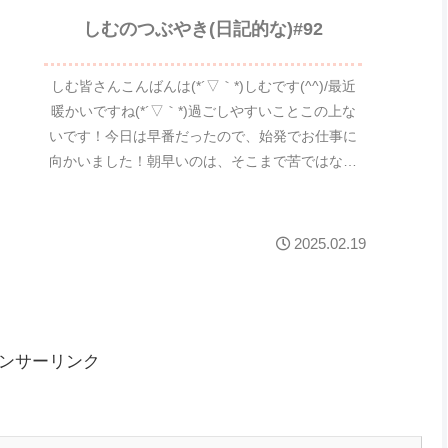
しむのつぶやき(日記的な)#92
しむ皆さんこんばんは(*´▽｀*)しむです(^^)/最近
暖かいですね(*´▽｀*)過ごしやすいことこの上な
いです！今日は早番だったので、始発でお仕事に
向かいました！朝早いのは、そこまで苦ではなく
むしろ早く終わるので楽でいいなーっていつも思
っ...
2025.02.19
ンサーリンク