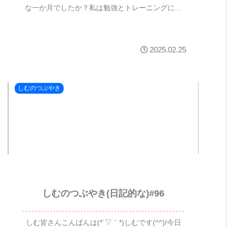
な一か月でしたか？私は勉強とトレーニングに勤
しんだひと月でした。少しづつ変わる自分に気
付...
2025.02.25
しむのつぶやき
しむのつぶやき(日記的な)#96
しむ皆さんこんばんは(*´▽｀*)しむです(^^)/今日