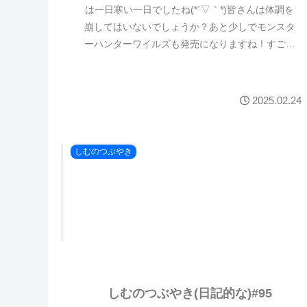
は一日寒い一日でしたね(*´▽｀*)皆さんは体調を
崩してはいないでしょうか？あと少しでモンスタ
ーハンターワイルズも発売になりますね！すごく
楽しみです🤩最近は少しだけリハビリもできてき
た...
2025.02.24
しむのつぶやき
しむのつぶやき(日記的な)#95