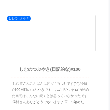
しむのつぶやき
しむのつぶやき(日記的な)#100
しむ皆さんこんばんは(*´▽｀*)しむです(^^)/今日
で100回目のつぶやきです！おめでたい(*‘ω‘ *)始め
た当初はこんなに続くとは思っていなかったです
🤩皆さんありがとうございます(*´▽｀*)始めたこ
ろと比べるとタイピングの速度はだ...