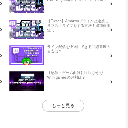
【Twitch】Amazonプライムと連携し
サブスクライブをする方法！追加費用
無し‼
ライブ配信を快適にできる回線速度の
目安は？
【配信・ゲーム向け】hi-hoひかり
With gamesの評判は？
もっと見る