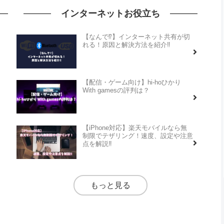
インターネットお役立ち
【なんで⁉】インターネット共有が切
れる！原因と解決方法を紹介‼
【配信・ゲーム向け】hi-hoひかり
With gamesの評判は？
【iPhone対応】楽天モバイルなら無
制限でテザリング！速度、設定や注意
点を解説‼
もっと見る