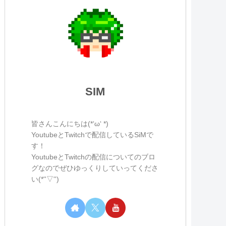
SIM
皆さんこんにちは(*‘ω‘ *)
YoutubeとTwitchで配信しているSiMで
す！
YoutubeとTwitchの配信についてのブロ
グなのでぜひゆっくりしていってくださ
い(*''▽'')