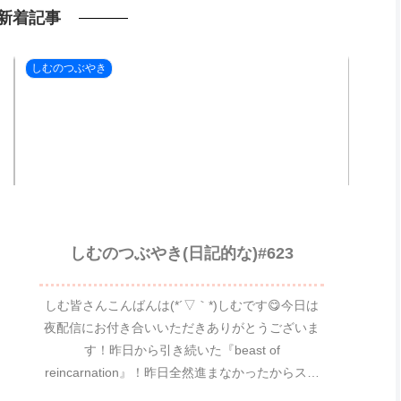
新着記事
しむのつぶやき
しむのつぶやき(日記的な)#623
しむ皆さんこんばんは(*´▽｀*)しむです😋今日は
夜配信にお付き合いいただきありがとうございま
す！昨日から引き続いた『beast of
reincarnation』！昨日全然進まなかったからスト
ーリーあんまないのかなって思ったら...ストー...