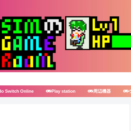
do Switch Online
Play station
周辺機器