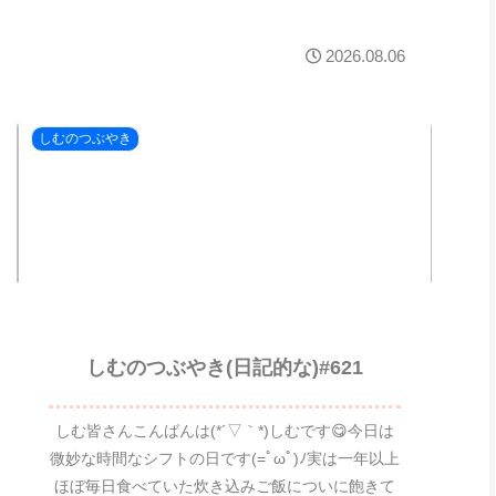
2026.08.06
しむのつぶやき
しむのつぶやき(日記的な)#621
しむ皆さんこんばんは(*´▽｀*)しむです😋今日は
微妙な時間なシフトの日です(=ﾟωﾟ)ﾉ実は一年以上
ほぼ毎日食べていた炊き込みご飯についに飽きて