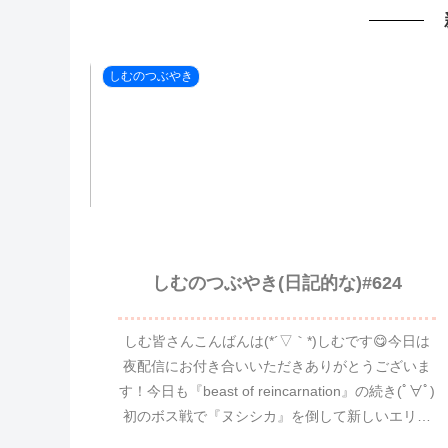
しむのつぶやき
しむのつぶやき(日記的な)#624
しむ皆さんこんばんは(*´▽｀*)しむです😋今日は
夜配信にお付き合いいただきありがとうございま
す！今日も『beast of reincarnation』の続き(ﾟ∀ﾟ)
初のボス戦で『ヌシシカ』を倒して新しいエリア
に突入しました(^^♪前エリ...