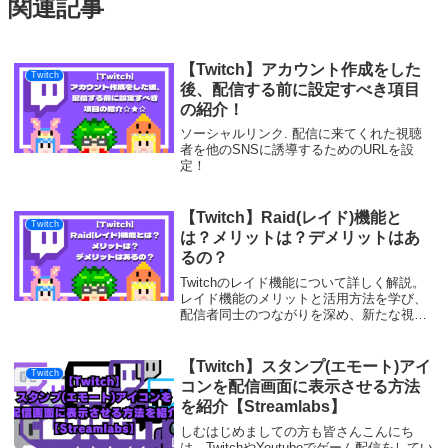
関連記事
【Twitch】アカウント作成をした
Twitch
後、配信する前に設定すべき項目
の紹介！
ソーシャルリンク. 配信に来てくれた視聴
者を他のSNSに誘導するためのURLを設
定！
【Twitch】Raid(レイド)機能と
Twitch
は？メリットは？デメリットはあ
るの？
Twitchのレイド機能について詳しく解説。
レイド機能のメリットと活用方法を学び、
配信者同士のつながりを深め、新たな視聴
者を獲得するための戦略を練りましょう。
【Twitch】スタンプ(エモート)アイ
Twitch
コンを配信画面に表示させる方法
を紹介【Streamlabs】
しむはじめましての方も皆さんこんにち
は。TwitchやYoutubeでゲーム配信をしてい