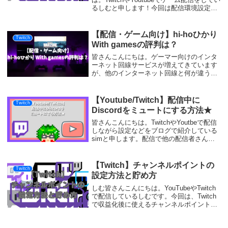
るしむと申します！今回は配信環境設定に
ついての記事です。下記の画像のような
Twitchの配信画面にリスナーさんがコメン
トで使ってくれたスタンプ(エモート...
【配信・ゲーム向け】hi-hoひかり
Twitch
With gamesの評判は？
皆さんこんにちは。ゲーマー向けのインタ
ーネット回線サービスが増えてきています
が、他のインターネット回線と何が違うの
かわからないってなりませんか？私もゲー
マー向けって...ってなった一人です。ゲー
ムは好きだし配信もしているから快適にな
【Youtube/Twitch】配信中に
Twitch
るなら検...
Discordをミュートにする方法★
皆さんこんにちは。TwitchやYoutbeで配信
しながら設定などをブログで紹介している
simと申します。配信で他の配信者さんと
コラボ配信をされる方もいらっしゃると思
います。コラボ配信をすると、視聴者さん
からのコメントに返答するときにそのま...
【Twitch】チャンネルポイントの
Twitch
設定方法と貯め方
しむ皆さんこんにちは。YouTubeやTwitch
で配信しているしむです。今回は、Twitch
で収益化後に使えるチャンネルポイントに
ついて紹介していきます。チャンネルポイ
ントの設定からチャンネルポイントがどの