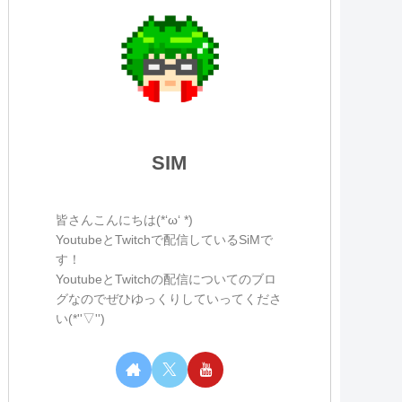
SIM
皆さんこんにちは(*‘ω‘ *)
YoutubeとTwitchで配信しているSiMで
す！
YoutubeとTwitchの配信についてのブロ
グなのでぜひゆっくりしていってくださ
い(*''▽'')