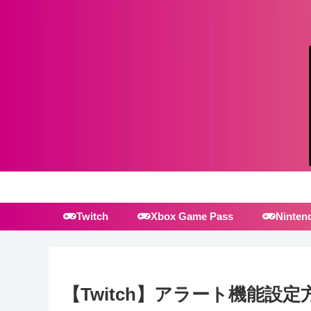
Twitch
Xbox Game Pass
Ninten
【Twitch】アラート機能設