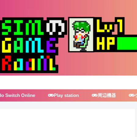
do Switch Online
Play station
周辺機器