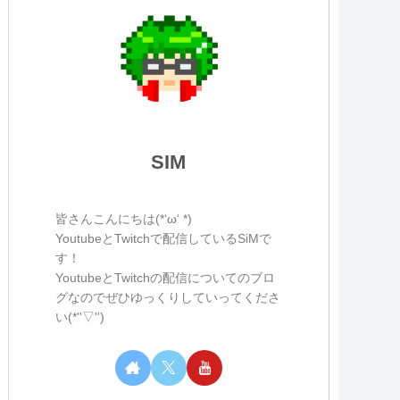
SIM
皆さんこんにちは(*‘ω‘ *)
YoutubeとTwitchで配信しているSiMで
す！
YoutubeとTwitchの配信についてのブロ
グなのでぜひゆっくりしていってくださ
い(*''▽'')