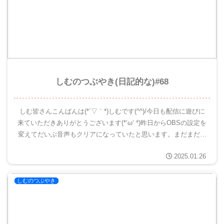
しむのつぶやき(日記的な)#68
しむ皆さんこんばんは(*´▽｀*)しむです(^^)/今日も配信に遊びに
来ていただきありがとうございます(*‘ω‘ *)昨日からOBSの設定を
変えてだいぶ音声もクリアになっていたと思います。まだまだ変
更できるところがたくさんあると思いますが、...
2025.01.26
しむのつぶやき