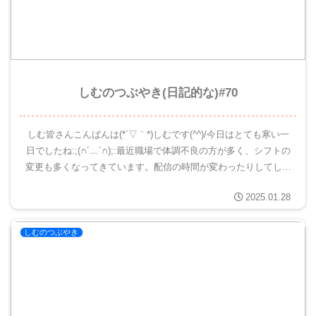
しむのつぶやき(日記的な)#70
しむ皆さんこんばんは(*´▽｀*)しむです(^^)/今日はとても寒い一
日でしたね:;(∩´﹏`∩);:最近職場で体調不良の方が多く、シフトの
変更も多くなってきています。配信の時間が変わったりしてしま
うかもしれないです😿ちなみに明後日モンハン...
2025.01.28
しむのつぶやき