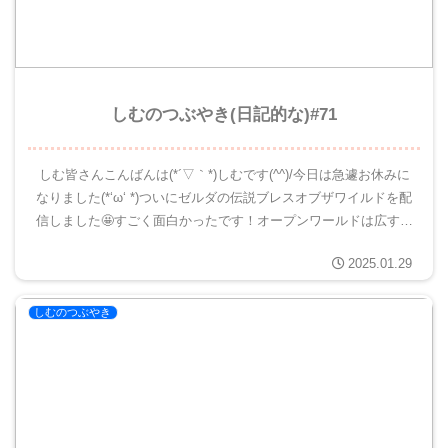
しむのつぶやき(日記的な)#71
しむ皆さんこんばんは(*´▽｀*)しむです(^^)/今日は急遽お休みに
なりました(*‘ω‘ *)ついにゼルダの伝説ブレスオブザワイルドを配
信しました🤩すごく面白かったです！オープンワールドは広すぎ
て迷子に迷子が続いちゃいました(*‘ω‘ *...
2025.01.29
しむのつぶやき