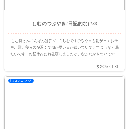
しむのつぶやき(日記的な)#73
しむ皆さんこんばんは(*´▽｀*)しむです(^^)/今日も朝が早くお仕
事...最近寝るのが遅くて朝が早い日が続いていてとてつもなく眠
たいです...お昼休みにお昼寝しましたが、なかなかきついですね
(-"-)体調がちゃんとしていないとなにもでき...
2025.01.31
しむのつぶやき