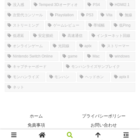
没入感
Tempest 3Dオーディオ
PS4
HDMI2.1
次世代コンソール
Playstation
PS3
Vita
無線
ストリーミング
ゲームレビュー
帯域幅
低Ping
低遅延
安定接続
高速通信
インターネット回線
オンラインゲーム
光回線
aptx
ストリーマー
Nintendo Switch Online
game
Mac
windows
キャプチャーボード
モンハンライズサンブレイク
モンハンライズ
モンハン
ヘッドホン
aptx ll
ネット
ホーム
プライバシーポリシー
免責事項
お問い合わせ
© 2022-2026 SIMのGAMERooM.