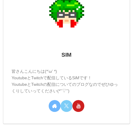
SIM
皆さんこんにちは(*‘ω‘ *)
YoutubeとTwitchで配信しているSiMです！
YoutubeとTwitchの配信についてのブログなのでぜひゆっ
くりしていってください(*''▽'')