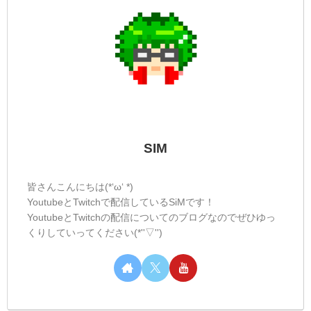
SIM
皆さんこんにちは(*‘ω‘ *)
YoutubeとTwitchで配信しているSiMです！
YoutubeとTwitchの配信についてのブログなのでぜひゆっ
くりしていってください(*''▽'')