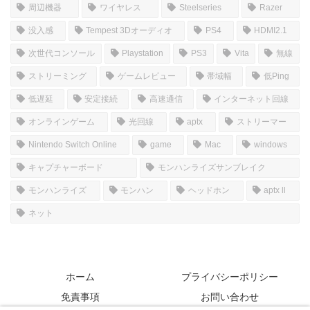
周辺機器
ワイヤレス
Steelseries
Razer
没入感
Tempest 3Dオーディオ
PS4
HDMI2.1
次世代コンソール
Playstation
PS3
Vita
無線
ストリーミング
ゲームレビュー
帯域幅
低Ping
低遅延
安定接続
高速通信
インターネット回線
オンラインゲーム
光回線
aptx
ストリーマー
Nintendo Switch Online
game
Mac
windows
キャプチャーボード
モンハンライズサンブレイク
モンハンライズ
モンハン
ヘッドホン
aptx ll
ネット
ホーム
プライバシーポリシー
免責事項
お問い合わせ