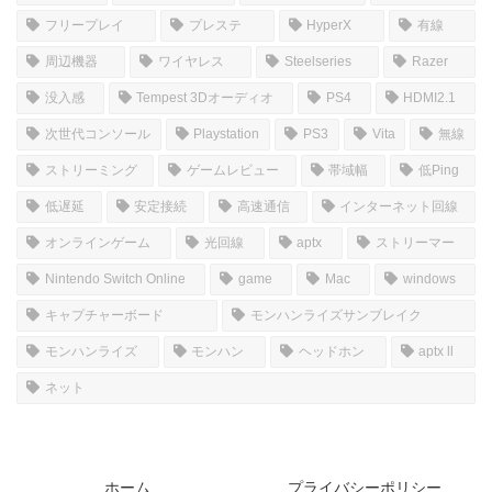
フリープレイ
プレステ
HyperX
有線
周辺機器
ワイヤレス
Steelseries
Razer
没入感
Tempest 3Dオーディオ
PS4
HDMI2.1
次世代コンソール
Playstation
PS3
Vita
無線
ストリーミング
ゲームレビュー
帯域幅
低Ping
低遅延
安定接続
高速通信
インターネット回線
オンラインゲーム
光回線
aptx
ストリーマー
Nintendo Switch Online
game
Mac
windows
キャプチャーボード
モンハンライズサンブレイク
モンハンライズ
モンハン
ヘッドホン
aptx ll
ネット
ホーム
プライバシーポリシー