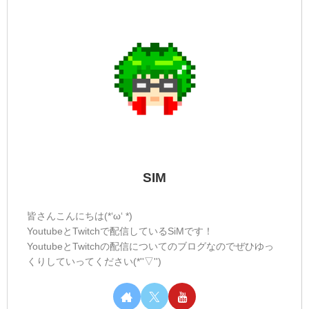
SIM
皆さんこんにちは(*‘ω‘ *)
YoutubeとTwitchで配信しているSiMです！
YoutubeとTwitchの配信についてのブログなのでぜひゆっ
くりしていってください(*''▽'')