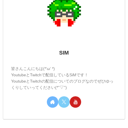
SIM
皆さんこんにちは(*‘ω‘ *)
YoutubeとTwitchで配信しているSiMです！
YoutubeとTwitchの配信についてのブログなのでぜひゆっ
くりしていってください(*''▽'')