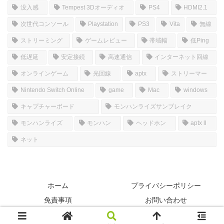
没入感
Tempest 3Dオーディオ
PS4
HDMI2.1
次世代コンソール
Playstation
PS3
Vita
無線
ストリーミング
ゲームレビュー
帯域幅
低Ping
低遅延
安定接続
高速通信
インターネット回線
オンラインゲーム
光回線
aptx
ストリーマー
Nintendo Switch Online
game
Mac
windows
キャプチャーボード
モンハンライズサンブレイク
モンハンライズ
モンハン
ヘッドホン
aptx ll
ネット
ホーム
プライバシーポリシー
免責事項
お問い合わせ
© 2022-2026 SIMのGAMERooM.