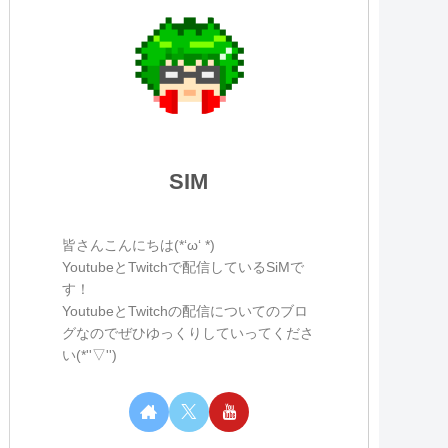
SIM
皆さんこんにちは(*‘ω‘ *)
YoutubeとTwitchで配信しているSiMで
す！
YoutubeとTwitchの配信についてのブロ
グなのでぜひゆっくりしていってくださ
い(*''▽'')