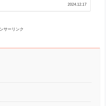
『Aitum Vertical』同時配信も可能【YouTube・
ながら縦長ショートを同時録画ができる『Aitum
配信も可能【YouTube・Twitch】
YouTubeやTwitchで配信しているしむです。皆さん
『ショート動画』の撮影も同時にできたら便利だと思いま
にめんどくさがりなので作業を省くことができるならと常
..
2024.12.17
ンサーリンク