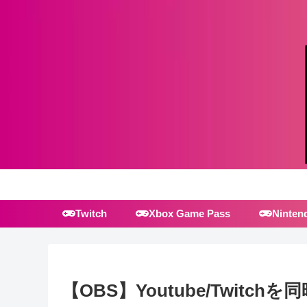
Twitch
Xbox Game Pass
Ninten
【OBS】Youtube/Twitc