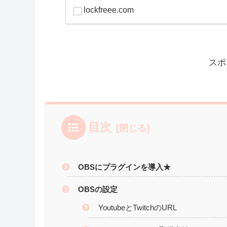
【OBS】配信しながら縦長ショートを同時録画ができる
Twitch】
【OBS】配信し
Vertical』同時
しむ皆さんこんにちは。
は、配信をしながら
せんか？私は、非常
に考えてしまいます。.
lockfreee.com
スポ