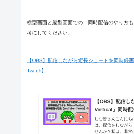
【OBS】配信するサイトごとに設定を保存で
【OBS】配信す
ル』が便利すぎ
しむ皆さんこんにちは！
をしているときに、
思います。私もYouT
トを...
lockfreee.com
横型画面と縦型画面での、同時配信のやり方も
考にしてください。