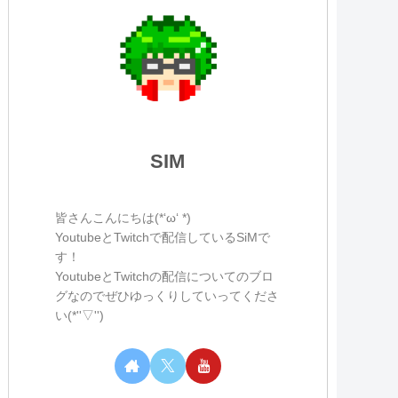
SIM
皆さんこんにちは(*‘ω‘ *)
YoutubeとTwitchで配信しているSiMで
す！
YoutubeとTwitchの配信についてのブロ
グなのでぜひゆっくりしていってくださ
い(*''▽'')