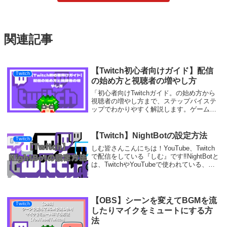
関連記事
【Twitch初心者向けガイド】配信
Twitch
の始め方と視聴者の増やし方
「初心者向けTwitchガイド。の始め方から
視聴者の増やし方まで、ステップバイステ
ップでわかりやすく解説します。ゲーム配
信デビューを成功させるためのヒントとコ
ツを徹底的に。初めての方でも安心して
Twitchを始められます。」
【Twitch】NightBotの設定方法
Twitch
しむ皆さんこんにちは！YouTube、Twitch
で配信をしている『しむ』です‼NightBotと
は、TwitchやYouTubeで使われている、便
利なチャットボットです。自身で設定した
コマンドに自動で返信をしてくれたり、チ
ャットの管理など...
【OBS】シーンを変えてBGMを流
Twitch
したりマイクをミュートにする方
法