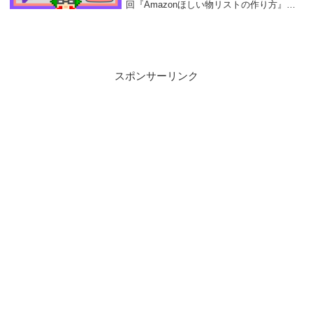
回『Amazonほしい物リストの作り方』に
ついての記事を書きましたが、今回はほし
い物リストを匿名で公開する方法について
の記事です。まだAmazonほしい...
スポンサーリンク