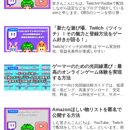
皆さんこんにちは。TwitchやYoutbeで配信
しながら設定などをブログで紹介している
simと申します。OBSのシーンを切り替え
と連動して、BGMを流したりマイク音声を
ミュートにする方法を紹介します。配信中
に、『準備終わってないのにマイク...
「新たな遊び場、Twitch（ツイッ
Twitch
チ）！その魅力と登録方法をゲー
ム好きが語る！」
Twitch(ツイッチ)の特徴 は ゲーム実況特
化、収益化条件が達成しやすい
ゲーマーのための光回線選び：最
Twitch
高のオンラインゲーム体験を実現
する方法
ゲーマー向け光回線比較ガイドでは、低遅
延・低ピング、高速ダウンロード、安定
性、料金、ゲーム特化サービス、サポー
ト、エリアカバー範囲などのポイントを基
に、最適なインターネット回線選びをサポ
ートします。自分に合った光回線で快適な
Amazonほしい物リストを匿名で
Twitch
ゲームライフをお楽しみください。
公開する方法
しむ皆さんこんにちは。YouTube、Twitch
で配信をしている『しむ』といいます。前