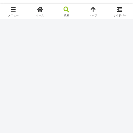
メニュー
ホーム
検索
トップ
サイドバー
SIM
皆さんこんにちは(*‘ω‘ *)
YoutubeとTwitchで配信しているSiMです！
YoutubeとTwitchの配信についてのブログなのでぜひゆっ
くりしていってください(*''▽'')