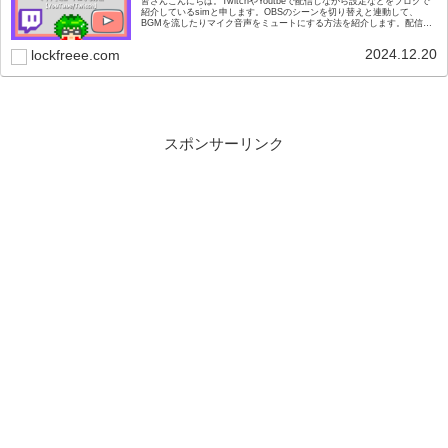
皆さんこんにちは。TwitchやYoutbeで配信しながら設定などをブログで
紹介しているsimと申します。OBSのシーンを切り替えと連動して、
BGMを流したりマイク音声をミュートにする方法を紹介します。配信中
に、『準備終わってないのにマイク...
2024.12.20
lockfreee.com
スポンサーリンク