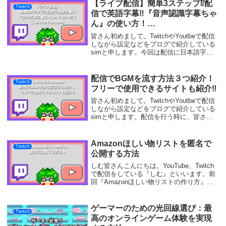
ムは好きだし配信もしているから快適にな
【ライブ配信】簡単3ステップ⁉配
Twitch
るなら検...
信で英語字幕‼『音声認識字幕ちゃ
ん』の使い方！
【Twitch/Youtube】
皆さん初めまして。TwitchやYoutbeで配信
しながら設定などをブログで紹介している
simと申します。今回は配信に日本語字幕
と翻訳を自動でつけることのできる『音声
認識字幕ちゃん』の紹介を致します。自動
の翻訳は、『海外からの視聴者』や『音...
配信でBGMを流す方法３つ紹介！
Twitch
フリーで使用できるサイトも紹介‼
皆さん初めまして。TwitchやYoutbeで配信
しながら設定などをブログで紹介している
simと申します。配信を行う時に、皆さん
はBGMを流していますか？BGMの有無で
配信の印象は大きく変わってきます。最初
からBGMのあるゲームの配信であれ...
Amazonほしい物リストを匿名で
Twitch
公開する方法
しむ皆さんこんにちは。YouTube、Twitch
で配信をしている『しむ』といいます。前
回『Amazonほしい物リストの作り方』に
ついての記事を書きましたが、今回はほし
い物リストを匿名で公開する方法について
の記事です。まだAmazonほしい...
ゲーマーのための光回線選び：最
Twitch
高のオンラインゲーム体験を実現