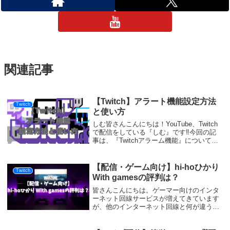
関連記事
【Twitch】アラート機能設定方法
Twitch
と使い方
しむ皆さんこんにちは！YouTube、Twitch
で配信をしている『しむ』です‼今回の記
事は、『Twitchアラーム機能』についての
やり方をまとめました。配信画面をより賑
やかにして、視聴者さんと盛り上がれる機
能だと思いますので、まだ設定をし...
【配信・ゲーム向け】hi-hoひかり
Twitch
With gamesの評判は？
皆さんこんにちは。ゲーマー向けのインタ
ーネット回線サービスが増えてきています
が、他のインターネット回線と何が違うの
かわからないってなりませんか？私もゲー
マー向けって...ってなった一人です。ゲー