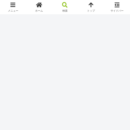
ゲーミングPC
メニュー
ホーム
検索
トップ
サイドバー
ゲームレビュー
しむのつぶやき
周辺機器
タグ
ゲーム
PC
Xbox
PS5
配信
Twitch
ディスプレイ
モニター
ゲーミングモニター
フレームレート
リフレッシュレート
Cloud
Youtube
ヘッドセット
Switch
Xbox Game Pass
FPS
TNパネル
IPSパネル
配信者
フリープレイ
プレステ
HyperX
有線