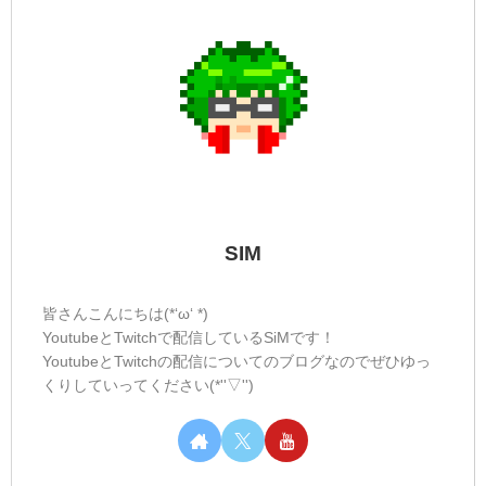
SIM
皆さんこんにちは(*‘ω‘ *)
YoutubeとTwitchで配信しているSiMです！
YoutubeとTwitchの配信についてのブログなのでぜひゆっ
くりしていってください(*''▽'')