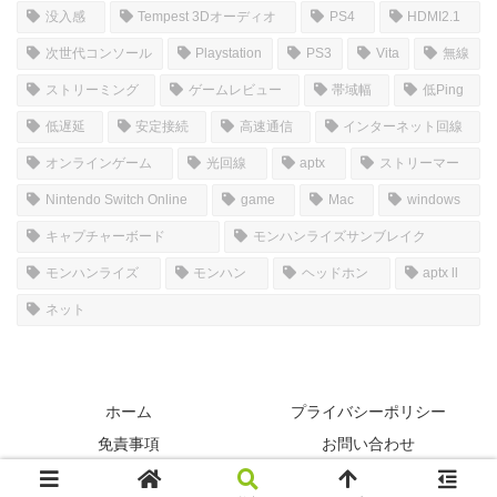
没入感
Tempest 3Dオーディオ
PS4
HDMI2.1
次世代コンソール
Playstation
PS3
Vita
無線
ストリーミング
ゲームレビュー
帯域幅
低Ping
低遅延
安定接続
高速通信
インターネット回線
オンラインゲーム
光回線
aptx
ストリーマー
Nintendo Switch Online
game
Mac
windows
キャプチャーボード
モンハンライズサンブレイク
モンハンライズ
モンハン
ヘッドホン
aptx ll
ネット
ホーム
プライバシーポリシー
免責事項
お問い合わせ
© 2022-2026 SIMのGAMERooM.