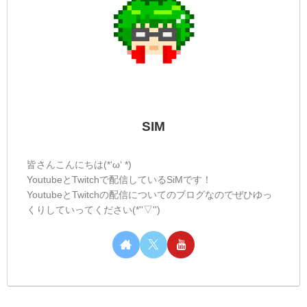
SIM
皆さんこんにちは(*‘ω‘ *)
YoutubeとTwitchで配信しているSiMです！
YoutubeとTwitchの配信についてのブログなのでぜひゆっ
くりしていってください(*''▽'')