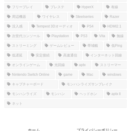
フリープレイ
プレステ
HyperX
有線
周辺機器
ワイヤレス
Steelseries
Razer
没入感
Tempest 3Dオーディオ
PS4
HDMI2.1
次世代コンソール
Playstation
PS3
Vita
無線
ストリーミング
ゲームレビュー
帯域幅
低Ping
低遅延
安定接続
高速通信
インターネット回線
オンラインゲーム
光回線
aptx
ストリーマー
Nintendo Switch Online
game
Mac
windows
キャプチャーボード
モンハンライズサンブレイク
モンハンライズ
モンハン
ヘッドホン
aptx ll
ネット
ホーム
プライバシーポリシー