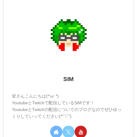
SIM
皆さんこんにちは(*‘ω‘ *)
YoutubeとTwitchで配信しているSiMです！
YoutubeとTwitchの配信についてのブログなのでぜひゆっ
くりしていってください(*''▽'')