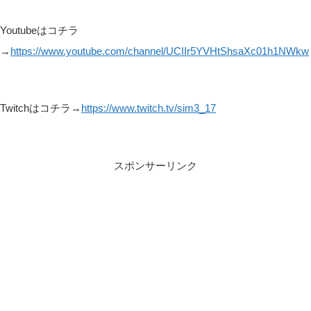
Youtubeはコチラ
→
https://www.youtube.com/channel/UCIIr5YVHtShsaXc01h1NWkw
Twitchはコチラ→
https://www.twitch.tv/sim3_17
スポンサーリンク