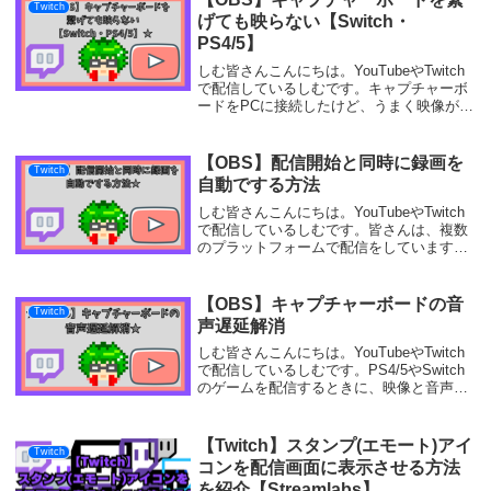
Twitch
げても映らない【Switch・
PS4/5】
しむ皆さんこんにちは。YouTubeやTwitch
で配信しているしむです。キャプチャーボ
ードをPCに接続したけど、うまく映像が映
らないと悩んでいる方もいるのではないで
しょうか？私もいざ配信をしようとする
と、OBSにうまく映像が映っておらず設...
【OBS】配信開始と同時に録画を
Twitch
自動でする方法
しむ皆さんこんにちは。YouTubeやTwitch
で配信しているしむです。皆さんは、複数
のプラットフォームで配信をしています
か？私は、TwitchとYouTubeで配信をして
います。Twitchで配信したアーカイブを、
YouTubeに公開し...
【OBS】キャプチャーボードの音
Twitch
声遅延解消
しむ皆さんこんにちは。YouTubeやTwitch
で配信しているしむです。PS4/5やSwitch
のゲームを配信するときに、映像と音声が
ズレていることはないですか？私は、
YouTubeで配信しているとよく音がズレて
いることがあり、視聴者に指...
【Twitch】スタンプ(エモート)アイ
Twitch
コンを配信画面に表示させる方法
を紹介【Streamlabs】