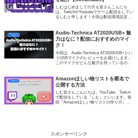
しむはじめましての方も皆さんこんにち
は。TwitchやYoutubeでゲーム配信をしてい
るしむと申します！今回は配信環境設定に
ついての記事です。下記の画像のような
Twitchの配信画面にリスナーさんがコメン
トで使ってくれたスタンプ(エモート...
Audio-Technica AT2020USB+ 魅
Twitch
力はなに？配信におすすめのマイ
ク！
今回は、Audio-Technica AT2020USB+とい
うUSBマイクのレビューをお届けします。
このマイクがどんな魅力を持っているの
か、詳しく解説していきます。配信におす
すめのマイクを他にも紹介しているのでチ
ェック↓↓↓【2023年】...
Amazonほしい物リストを匿名で
Twitch
公開する方法
しむ皆さんこんにちは。YouTube、Twitch
で配信をしている『しむ』といいます。前
回『Amazonほしい物リストの作り方』に
ついての記事を書きましたが、今回はほし
い物リストを匿名で公開する方法について
の記事です。まだAmazonほしい...
スポンサーリンク