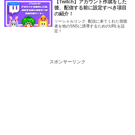
んな経験が多くあります。今回の記事は最
【Twitch】アカウント作成をした
Twitch
後に...
後、配信する前に設定すべき項目
の紹介！
ソーシャルリンク. 配信に来てくれた視聴
者を他のSNSに誘導するためのURLを設
定！
スポンサーリンク