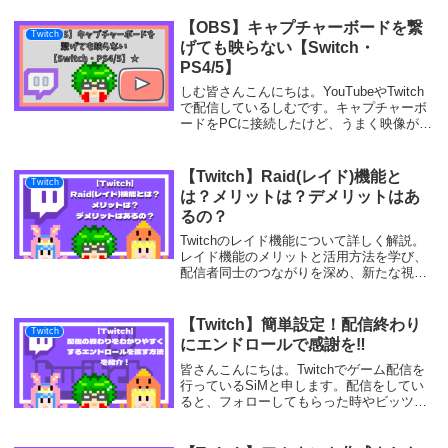
ことがある方も多いのではないでしょう
か。ある程度たくさんの方が来るチャ...
【OBS】キャプチャーボードを繋
Twitch
げても映らない【Switch・
PS4/5】
しむ皆さんこんにちは。YouTubeやTwitch
で配信しているしむです。キャプチャーボ
ードをPCに接続したけど、うまく映像が映
らないと悩んでいる方もいるのではないで
しょうか？私もいざ配信をしようとする
と、OBSにうまく映像が映っておらず設...
【Twitch】Raid(レイド)機能と
Twitch
は？メリットは？デメリットはあ
るの？
Twitchのレイド機能について詳しく解説。
レイド機能のメリットと活用方法を学び、
配信者同士のつながりを深め、新たな視聴
者を獲得するための戦略を練りましょう。
【Twitch】簡単設定！配信終わり
Twitch
にエンドロールで感謝を‼
皆さんこんにちは。Twitchでゲーム配信を
行っているSiMと申します。配信をしてい
ると、フォローしてもらった時やビッツを
貰ったのに感謝し忘れてしまった経験があ
る方も多いのではないでしょうか？私もそ