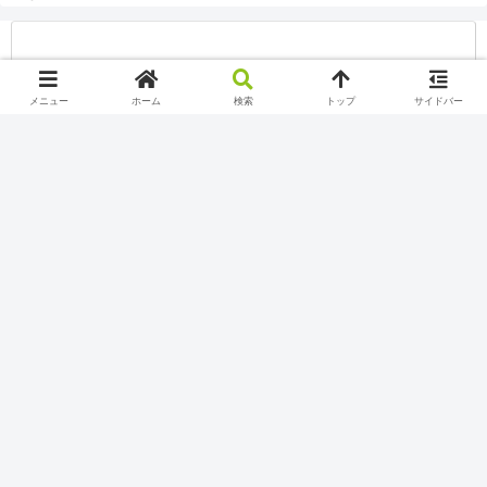
メニュー
ホーム
検索
トップ
サイドバー
SIM
皆さんこんにちは(*‘ω‘ *)
YoutubeとTwitchで配信しているSiMです！
YoutubeとTwitchの配信についてのブログなのでぜひゆっ
くりしていってください(*''▽'')