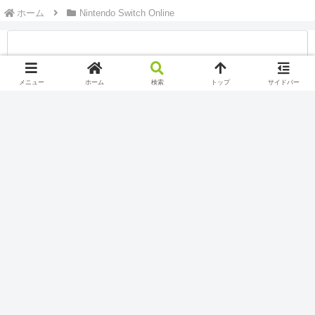
ホーム
Nintendo Switch Online
メニュー
ホーム
検索
トップ
サイドバー
SIM
皆さんこんにちは(*‘ω‘ *)
YoutubeとTwitchで配信しているSiMです！
YoutubeとTwitchの配信についてのブログなのでぜひゆっ
くりしていってください(*''▽'')