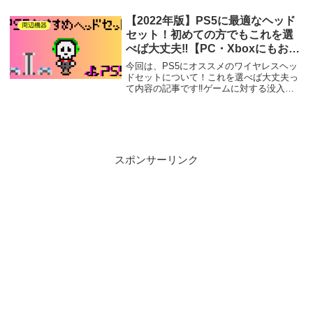
ますか？FPSにおいてゲーミングモニター
選びはとても重要なことです。ゲーミン...
【2022年版】PS5に最適なヘッド
周辺機器
セット！初めての方でもこれを選
べば大丈夫‼【PC・Xboxにもおす
すめ‼】
今回は、PS5にオススメのワイヤレスヘッ
ドセットについて！これを選べば大丈夫っ
て内容の記事です‼ゲームに対する没入感
を感じるうえで重要になるサウンド。その
サウンドを最大限楽しむためには、ヘッド
セット選びは大変重要です。PS5には、
『Temp...
スポンサーリンク