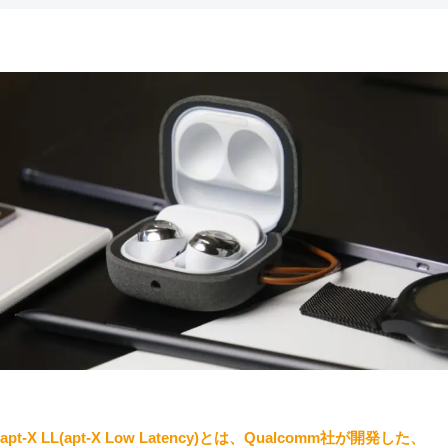
apt-X LL(apt-X Low Latency)とは、Qualcomm社が開発した、