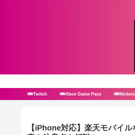
Twitch
Xbox Game Pass
Ninten
【iPhone対応】楽天モバ