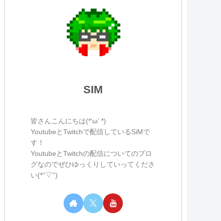
SIM
皆さんこんにちは(*‘ω‘ *)
YoutubeとTwitchで配信しているSiMで
す！
YoutubeとTwitchの配信についてのブロ
グなのでぜひゆっくりしていってくださ
い(*''▽'')