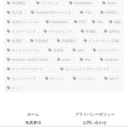
周辺機器
ワイヤレス
Steelseries
Razer
没入感
Tempest 3Dオーディオ
PS4
HDMI2.1
次世代コンソール
Playstation
PS3
Vita
無線
ストリーミング
ゲームレビュー
帯域幅
低Ping
低遅延
安定接続
高速通信
インターネット回線
オンラインゲーム
光回線
aptx
ストリーマー
Nintendo Switch Online
game
Mac
windows
キャプチャーボード
モンハンライズサンブレイク
モンハンライズ
モンハン
ヘッドホン
aptx ll
ネット
ホーム
プライバシーポリシー
免責事項
お問い合わせ