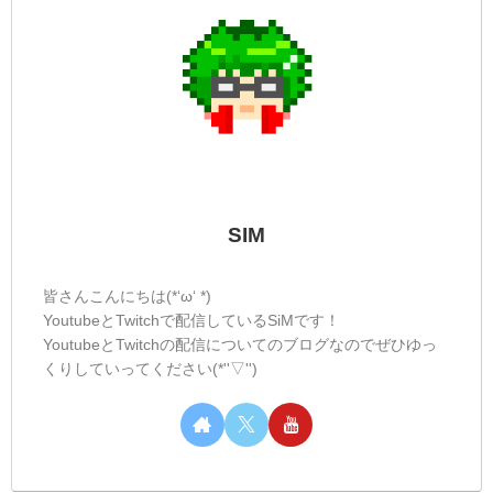
SIM
皆さんこんにちは(*‘ω‘ *)
YoutubeとTwitchで配信しているSiMです！
YoutubeとTwitchの配信についてのブログなのでぜひゆっ
くりしていってください(*''▽'')