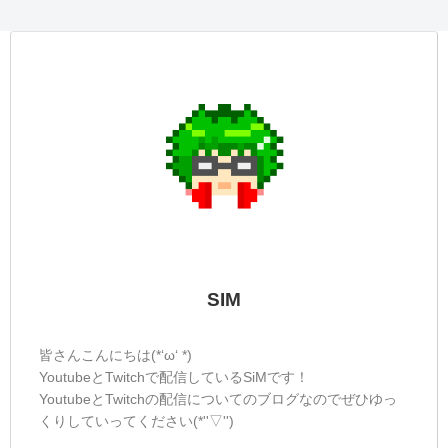
SIM
皆さんこんにちは(*‘ω‘ *)
YoutubeとTwitchで配信しているSiMです！
YoutubeとTwitchの配信についてのブログなのでぜひゆっ
くりしていってください(*''▽'')