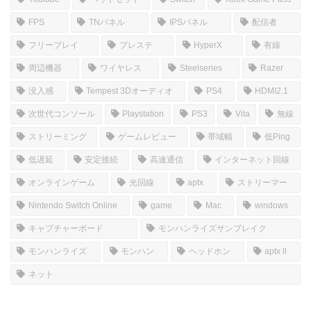
FPS
TNパネル
IPSパネル
配信者
フリープレイ
プレステ
HyperX
有線
周辺機器
ワイヤレス
Steelseries
Razer
没入感
Tempest 3Dオーディオ
PS4
HDMI2.1
次世代コンソール
Playstation
PS3
Vita
無線
ストリーミング
ゲームレビュー
帯域幅
低Ping
低遅延
安定接続
高速通信
インターネット回線
オンラインゲーム
光回線
aptx
ストリーマー
Nintendo Switch Online
game
Mac
windows
キャプチャーボード
モンハンライズサンブレイク
モンハンライズ
モンハン
ヘッドホン
aptx ll
ネット