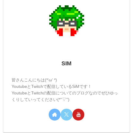
SIM
皆さんこんにちは(*‘ω‘ *)
YoutubeとTwitchで配信しているSiMです！
YoutubeとTwitchの配信についてのブログなのでぜひゆっ
くりしていってください(*''▽'')