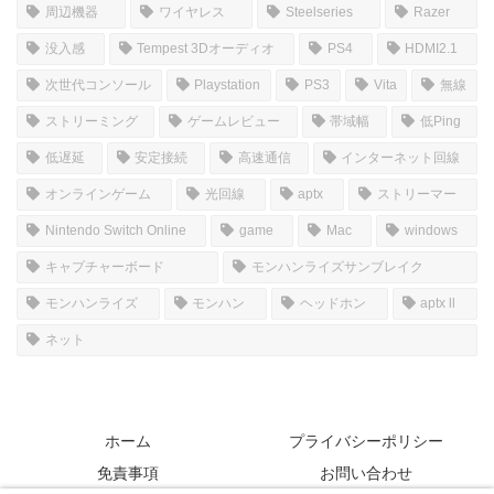
周辺機器
ワイヤレス
Steelseries
Razer
没入感
Tempest 3Dオーディオ
PS4
HDMI2.1
次世代コンソール
Playstation
PS3
Vita
無線
ストリーミング
ゲームレビュー
帯域幅
低Ping
低遅延
安定接続
高速通信
インターネット回線
オンラインゲーム
光回線
aptx
ストリーマー
Nintendo Switch Online
game
Mac
windows
キャプチャーボード
モンハンライズサンブレイク
モンハンライズ
モンハン
ヘッドホン
aptx ll
ネット
ホーム
プライバシーポリシー
免責事項
お問い合わせ