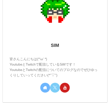
SIM
皆さんこんにちは(*‘ω‘ *)
YoutubeとTwitchで配信しているSiMです！
YoutubeとTwitchの配信についてのブログなのでぜひゆっ
くりしていってください(*''▽'')