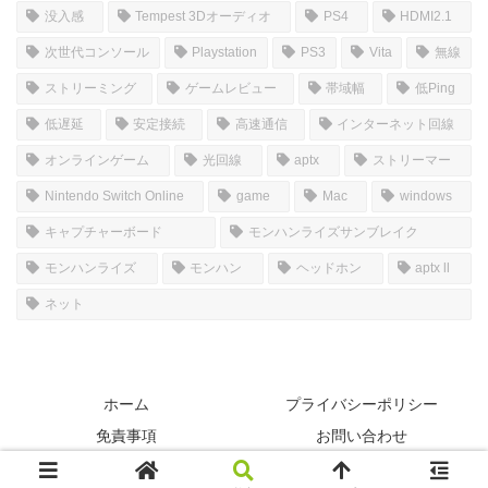
没入感
Tempest 3Dオーディオ
PS4
HDMI2.1
次世代コンソール
Playstation
PS3
Vita
無線
ストリーミング
ゲームレビュー
帯域幅
低Ping
低遅延
安定接続
高速通信
インターネット回線
オンラインゲーム
光回線
aptx
ストリーマー
Nintendo Switch Online
game
Mac
windows
キャプチャーボード
モンハンライズサンブレイク
モンハンライズ
モンハン
ヘッドホン
aptx ll
ネット
ホーム
プライバシーポリシー
免責事項
お問い合わせ
© 2022-2026 SIMのGAMERooM.