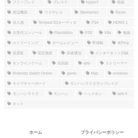
フリープレイ
プレステ
HyperX
有線
周辺機器
ワイヤレス
Steelseries
Razer
没入感
Tempest 3Dオーディオ
PS4
HDMI2.1
次世代コンソール
Playstation
PS3
Vita
無線
ストリーミング
ゲームレビュー
帯域幅
低Ping
低遅延
安定接続
高速通信
インターネット回線
オンラインゲーム
光回線
aptx
ストリーマー
Nintendo Switch Online
game
Mac
windows
キャプチャーボード
モンハンライズサンブレイク
モンハンライズ
モンハン
ヘッドホン
aptx ll
ネット
ホーム
プライバシーポリシー