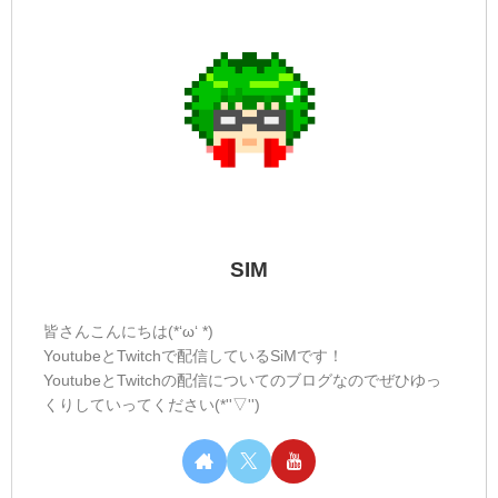
SIM
皆さんこんにちは(*‘ω‘ *)
YoutubeとTwitchで配信しているSiMです！
YoutubeとTwitchの配信についてのブログなのでぜひゆっ
くりしていってください(*''▽'')