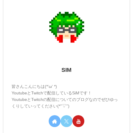
SIM
皆さんこんにちは(*‘ω‘ *)
YoutubeとTwitchで配信しているSiMです！
YoutubeとTwitchの配信についてのブログなのでぜひゆっ
くりしていってください(*''▽'')