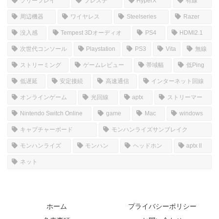
フリープレイ
プレステ
HyperX
有線
周辺機器
ワイヤレス
Steelseries
Razer
没入感
Tempest 3Dオーディオ
PS4
HDMI2.1
次世代コンソール
Playstation
PS3
Vita
無線
ストリーミング
ゲームレビュー
帯域幅
低Ping
低遅延
安定接続
高速通信
インターネット回線
オンラインゲーム
光回線
aptx
ストリーマー
Nintendo Switch Online
game
Mac
windows
キャプチャーボード
モンハンライズサンブレイク
モンハンライズ
モンハン
ヘッドホン
aptx ll
ネット
ホーム
プライバシーポリシー