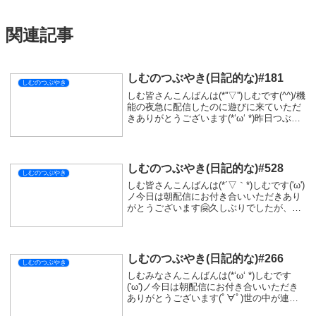
関連記事
しむのつぶやき(日記的な)#181
しむのつぶやき
しむ皆さんこんばんは(*''▽'')しむです(^^)/機
能の夜急に配信したのに遊びに来ていただ
きありがとうございます(*‘ω‘ *)昨日つぶや
きを書いている時に少しだけでも配信がし
たいなーって思ってしまい思わず配信しち
ゃいました(^^♪色々...
しむのつぶやき(日記的な)#528
しむのつぶやき
しむ皆さんこんばんは(*´▽｀*)しむです('ω')
ノ今日は朝配信にお付き合いいただきあり
がとうございます🤗久しぶりでしたが、す
ごく楽しめました(^^♪いつも遊びに来てい
ただける常連の皆さんにすごく感謝です！
最近メンタルがやられちゃっててだ...
しむのつぶやき(日記的な)#266
しむのつぶやき
しむみなさんこんばんは(*‘ω‘ *)しむです
('ω')ノ今日は朝配信にお付き合いいただき
ありがとうございます(ﾟ∀ﾟ)世の中が連休中
は、いつも遊ぶことができない方と遊べた