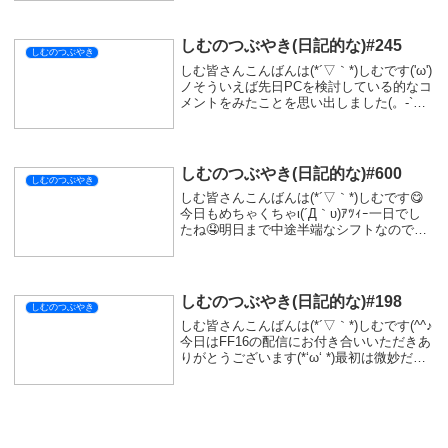
りして楽しかった( *´艸｀)いつも忙しくし
ている彼と遊べたのはすご...
しむのつぶやき(日記的な)#245
しむのつぶやき
しむ皆さんこんばんは(*´▽｀*)しむです('ω')
ノそういえば先日PCを検討している的なコ
メントをみたことを思い出しました(。-`ω-)
ってなわけで少しだけPCを買う時のしむ的
オススメの話！PCを選ぶときは、メーカー
製にするかBTOにする...
しむのつぶやき(日記的な)#600
しむのつぶやき
しむ皆さんこんばんは(*´▽｀*)しむです😋
今日もめちゃくちゃι(´Д｀υ)ｱﾂｨｰ一日でし
たね🤤明日まで中途半端なシフトなので配
信がおやすみ...明後日は朝から配信なので
待っていてくれたら嬉しいな😻今日も一人
でドラゴンクエストモンスターズ...
しむのつぶやき(日記的な)#198
しむのつぶやき
しむ皆さんこんばんは(*´▽｀*)しむです(^^♪
今日はFF16の配信にお付き合いいただきあ
りがとうございます(*‘ω‘ *)最初は微妙だな
ーって思っていたのですが、今は結構面白
くなってきました(*´▽｀*)ストーリーが重
めですが熱い展開も...