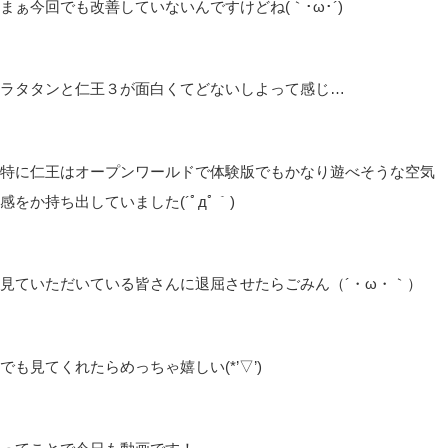
まぁ今回でも改善していないんですけどね(｀･ω･´)
ラタタンと仁王３が面白くてどないしよって感じ…
特に仁王はオープンワールドで体験版でもかなり遊べそうな空気
感をか持ち出していました(´ﾟдﾟ｀)
見ていただいている皆さんに退屈させたらごみん（´・ω・｀）
でも見てくれたらめっちゃ嬉しい(*’▽’)