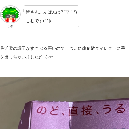
皆さんこんばんは(*´▽｀*)
しむです(^^)/
しむ
最近喉の調子がすこぶる悪いので、ついに龍角散ダイレクトに手
を出しちゃいました(^_-)-☆