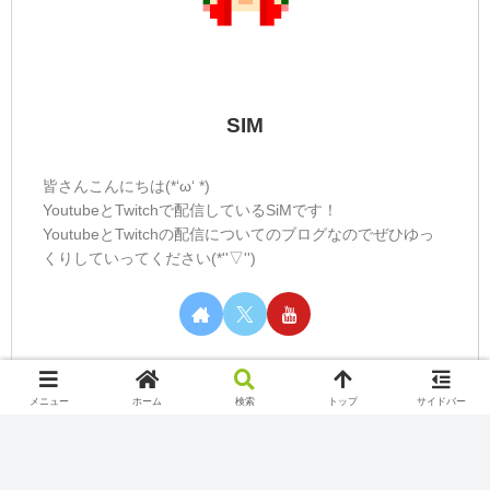
SIM
皆さんこんにちは(*‘ω‘ *)
YoutubeとTwitchで配信しているSiMです！
YoutubeとTwitchの配信についてのブログなのでぜひゆっ
くりしていってください(*''▽'')
メニュー
ホーム
検索
トップ
サイドバー
カテゴリー