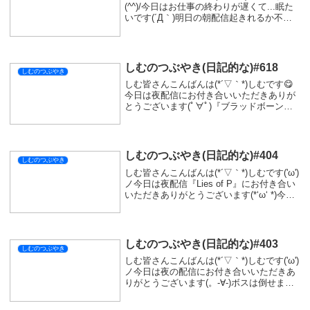
(^^)/今日はお仕事の終わりが遅くて...眠た
いです(´Д｀)明日の朝配信起きれるか不安
を感じています('Д')少し元気になろうと思
い、夜ごはんは鶏のガーリックソテーにし
ました(/・ω・)/胡椒多...
しむのつぶやき(日記的な)#618
しむのつぶやき
しむ皆さんこんばんは(*´▽｀*)しむです😋
今日は夜配信にお付き合いいただきありが
とうございます(ﾟ∀ﾟ)『ブラッドボーン』の
DLCも買っちまったよ🤤もうしばらく遊べ
そうだな(=ﾟωﾟ)ﾉダクソやエルデンもDLC
買っちゃうかな🤔って考えてい...
しむのつぶやき(日記的な)#404
しむのつぶやき
しむ皆さんこんばんは(*´▽｀*)しむです('ω')
ノ今日は夜配信『Lies of P』にお付き合い
いただきありがとうございます(*‘ω‘ *)今日
こそはって意気込んでボスに挑みました
が、あと一歩のところで負けちゃいました
(-_-;)悔しい...
しむのつぶやき(日記的な)#403
しむのつぶやき
しむ皆さんこんばんは(*´▽｀*)しむです('ω')
ノ今日は夜の配信にお付き合いいただきあ
りがとうございます(。-∀-)ボスは倒せませ
んでしたが、とても楽しかったです(=ﾟωﾟ)
ﾉ気になる方はぜひ見ていただけたら嬉し