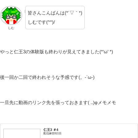
皆さんこんばんは(*´▽｀*)
しむです(^^)/
しむ
やっと仁王3の体験版も終わりが見えてきました(*‘ω‘ *)
後一回か二回で終われそうな予感です(。-`ω-)
一旦先に動画のリンク先を張っておきます( ..)φメモメモ
仁王3 ＃4
配信練習8日目