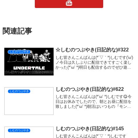
関連記事
☆しむのつぶやき(日記的な)#322
しむのつぶやき
しむ皆さんこんばんは(*´▽｀*)しむです('ω')
ノ今日は久しぶりに配信できてすごく楽し
かった(*‘ω‘ *)明日も配信するのでぜひ遊び
に来ていただけたら嬉しいです(ﾟДﾟ)ﾉでも
ね今日は買えりが遅かったから、いまだお
風呂も入っていないの...
しむのつぶやき(日記的な)#622
しむのつぶやき
しむ皆さんこんばんは(*‘ω‘ *)しむです😋今
日はお休みでしたので、朝とお昼に配信を
致しました(*‘ω‘ *)朝活はいつもの『モンス
ターハンターワイルズ』参加型での狩り(*
´з`)久しぶりに零式オメガにガンランスで行
きましたが、あんまり敵...
しむのつぶやき(日記的な)#145
しむのつぶやき
しむ皆さんこんばんは(*´▽｀*)しむです