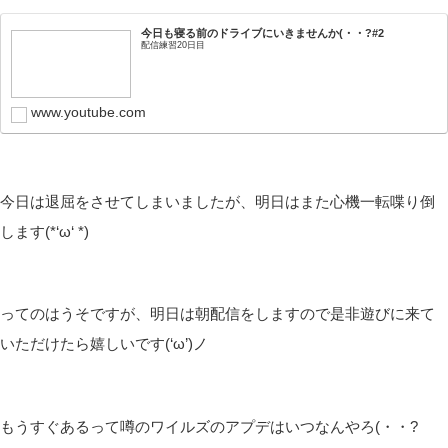
今日も寝る前のドライブにいきませんか(・・?#2
配信練習20日目
www.youtube.com
今日は退屈をさせてしまいましたが、明日はまた心機一転喋り倒
します(*‘ω‘ *)
ってのはうそですが、明日は朝配信をしますので是非遊びに来て
いただけたら嬉しいです(‘ω’)ノ
もうすぐあるって噂のワイルズのアプデはいつなんやろ(・・?