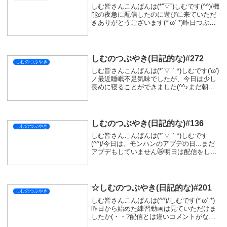
しむ皆さんこんばんは(*''▽'')しむです(^^)/機
能の夜急に配信したのに遊びに来ていただ
きありがとうございます(*‘ω‘ *)昨日つぶや
きを書いている時に少しだけでも配信がし
たいなーって思ってしまい思わず配信しち
ゃいました(^^♪色々...
しむのつぶやき(日記的な)#272
しむのつぶやき
しむ皆さんこんばんは(*´▽｀*)しむです('ω')
ノ最近睡眠不足気味でしたが、今日は少し
長めに寝ることができました(^^♪まだ朝ス
ッキリ起きれなかったけど、今日も早めに
寝て明日と明後日に備えないといけない
(｀･ω･´)まだ護石いいの手に入...
しむのつぶやき(日記的な)#136
しむのつぶやき
しむ皆さんこんばんは(*´▽｀*)しむです
(^^)/今日は、モンハンのアプデの日...まだ
アプデもしていません😿明日は配信をしよ
うと思うので、ちゃんとアプデして皆さん
をお待ちしています(*''▽'')明日は朝6:00か
ら配信しますので、一緒...
☆しむのつぶやき(日記的な)#201
しむのつぶやき
しむ皆さんこんばんは(^^)/しむです(*‘ω‘ *)
昨日から始めた練習動画は見ていただけま
したか(・・?配信とは違いコメントがない
ので、難しいですね💦実際やってみてまだ