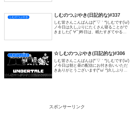
まだだなーって思わされました(>_<)これか
ら回数を重ねて上手くなれた...
しむのつぶやき(日記的な)#337
しむのつぶやき
しむ皆さんこんばんは(*´▽｀*)しむです('ω')
ノ今日は久しぶりにたくさん寝ることがで
きました(ﾟ∀ﾟ)昨日は、眠たすぎてやること
やらずに寝てしまったので朝の準備が間に
合わなくなりそうでした|дﾟ)出発15分前に
お弁当の準備が微妙って言...
☆しむのつぶやき(日記的な)#306
しむのつぶやき
しむ皆さんこんばんは(*´▽｀*)しむです('ω')
ノ今日は朝と昼の配信にお付き合いいただ
きありがとうございます(*‘ω‘ *)久しぶりに
配信だったので少しだけ今朝していたのは
秘密です(ﾟ∀ﾟ)モンハンするのも久しぶりだ
ったので、上手く操作...
スポンサーリンク