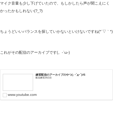
皆さんこんばんは(*´▽｀*)
しむです(‘ω’)ノ
しむ
今日は夜ごはんがご飯とお漬物しかない悲しみと今向き合ってい
ます( ;∀;)
昨日Twitchで配信をしましたがマイクの音にサーって音が入ってい
たので、少しいじって配信をしたら改善されていました(。-`ω-)
結構嬉しい！