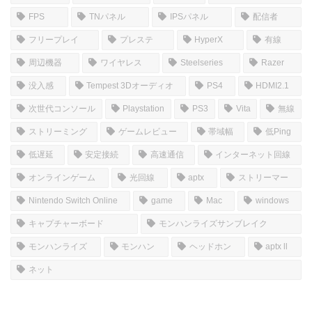
ホーム
しむのつぶやき
SIM
皆さんこんにちは(*‘ω‘ *)
YoutubeとTwitchで配信しているSiMです！
YoutubeとTwitchの配信についてのブログなのでぜひゆっ
くりしていってください(*''▽'')