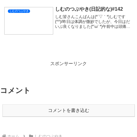
LINE
コピー
SIMをフォローする
関連記事
しむのつぶやき(日記的な)#608
しむのつぶやき
しむ皆さんこんばんは(*´▽｀*)しむです😋
今日は夜配信にお付き合いいただきありが
とうございます(ﾟ∀ﾟ)メンシプ配信で夏のホ
ラー祭り(*´з`)いつも電気を消して雰囲気を
楽しんでいます|дﾟ)が...いっつも怖いんで
すよね🤤そしてついに深...
しむのつぶやき(日記的な)＃52
しむのつぶやき