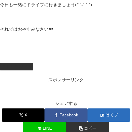
マイク音量も少し下げていたので、もしかしたら声が聞こえにく
かったかもしれない(?_?)
ちょうどいいバランスを探していかないといけないですね(*´▽｀*)
これがその配信のアーカイブです(。-`ω-)
練習配信のアーカイブのやつ(; ･`д･´)#5
配信練習26日目
www.youtube.com