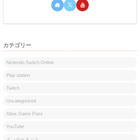
まい申し訳ありません。今までのスタイル
が好きな方もいらっしゃると...
しむのつぶやき(日記的な)#142
しむのつぶやき
しむ皆さんこんばんは(*´▽｀*)しむです
(^^)/昨日は体調が微妙でしたが、今日はだ
いぶ良くなりました(*‘ω‘ *)午前中は頭痛も
ありましたが、薬が効いてきた午後は絶好
調！明日はちゃんと配信できそうなので、
一緒に遊びましょうね(^^)/...
スポンサーリンク