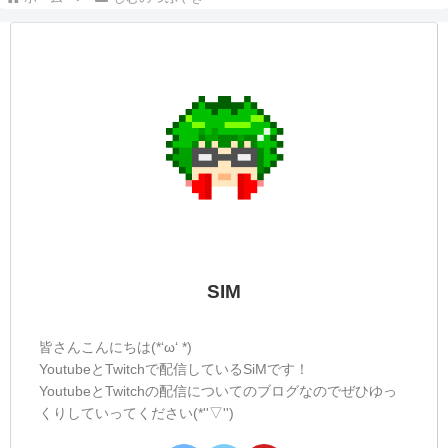
しむ皆さんこんばんは(*´▽｀*)しむです
(^^)/ 今日ついにコントローラーが届きまし
た(*´з`)配信が終わってゆっくりしていると
『ピンポーン』とチャイム！予定では13日
だったので何かと思ったら、一番遅いはず
のコントローラーが届きました...
しむのつぶやき(日記的な)#270
しむのつぶやき
しむ皆さんこんばんは(*´▽｀*)しむです('ω')
ノ今日は盆休みと言うこともあり、モンハ
ンワイルズの参加型盛り上がりましたね
(^_-)-☆ただ私が全くまとめることができな
かったことが反省点でしたね( ;∀;)明日から
は参加も減ると思うので...
しむのつぶやき(日記的な)#118
しむのつぶやき
しむ皆さんこんばんは(*´▽｀*)しむです
(^^)/今日は久しぶりに遅番だったので、お
昼からのお仕事でした(^^)/ですので、配信
も朝の配信でした(。-∀-)明日も朝配信予定
です！今日は久しぶりにブラッドボーンを
しましたが、なかなかに怖いと...
★しむのつぶやき(日記的な)#395
しむのつぶやき
しむ皆さんこんばんは(*´▽｀*)しむです('ω')
ノ今日は朝と昼配信にお付き合いいただき
ありがとうございます(*‘ω‘ *)朝のモンハン
参加型はルールを決めたような形にしてし