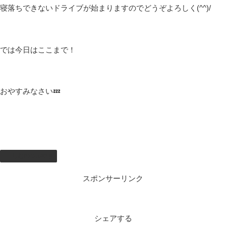
明日は久しぶりに朝配信をやる予定なので、一緒にラギア討伐お
願いします|дﾟ)
そして今日もドライブに行こうと思ったのですが、トラブル続き
で上手くいかない動画です…
シマムラ目指していたのにトラブル満載#6
配信練習27日目
www.youtube.com