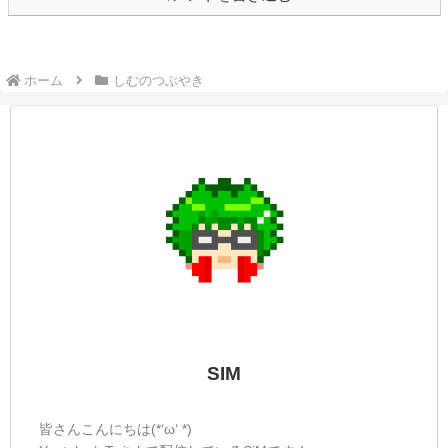
しくて集中できなくなってしまいました
(>_<)やっぱり死にゲーは難しいですね！私
の落命の多さに驚いていた...
しむのつぶやき(日記的な)#143
しむのつぶやき
しむ皆さんこんばんは(*´▽｀*)しむです
(^^)/やっとお仕事がおわりました(。-`ω-)皆
さんも今日一日お疲れ様です！最近はだい
ぶ暖かくなりましたね...暖かいと言うより
いきなり暑くなりましたよねΣ（・□・；）
特に今日は暑くて出勤するだ...
しむのつぶやき(日記的な)#352
しむのつぶやき
しむ皆さんこんばんは(*´▽｀*)しむです('ω')
ノ今日も朝と昼の配信にお付き合いいただ
きありがとうございます(*‘ω‘ *)いつも朝モ
ンハンの参加型していますが、これからは
たまには違う時間に参加型もしてみようか
なって思っています！メイン...
☆しむのつぶやき(日記的な)#280
しむのつぶやき
しむ皆さんこんばんは(*´▽｀*)しむです('ω')
ノ今日は朝の配信にお付き合いいただきあ
りがとうございます(*‘ω‘ *)気が付けば夏休
み終わっていたんですね...結構視聴数が減
っていたのは、意外と学生さんも配信を見
ていたってことなのかな...
しむのつぶやき(日記的な)#423