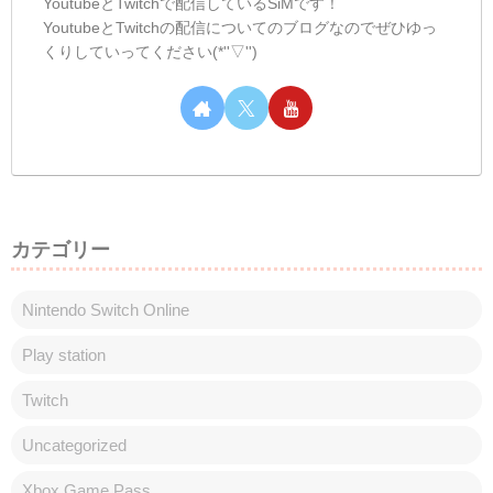
しむのつぶやき
しむ皆さんこんばんは(^^)/しむです('ω')ノ
今日は朝と昼の配信にお付き合いいただき
ありがとうございます(*‘ω‘ *)朝は『モンハ
ンワイルズ』で昼は『SEKIRO』でしたが
お楽しみいただけましたか？朝は参加型で
したが、少しグダってしま...
しむのつぶやき(日記的な)#439
しむのつぶやき
しむ皆さんこんばんは(*‘ω‘ *)しむです('ω')
ノ今日は朝とお昼の配信にお付き合いいた
だきありがとうございます(*‘ω‘ *)朝は『モ
ンスターハンターワイルズ』の参加型でし
た！素材はまだ足りなかったです...神おま
との出会いもなかった...
スポンサーリンク