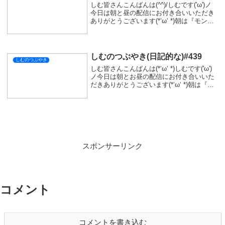
X
Facebook
はてブ
LINE
コピー
SIMをフォローする
関連記事
☆しむのつぶやき(日記的な)#209
しむのつぶやき
しむみなさんこんばんは(*´▽｀*)しむです
(^^)/今日で終わる予定だった仁王3の体験
版...終わりませんでしたー(´ﾟдﾟ｀)結構難