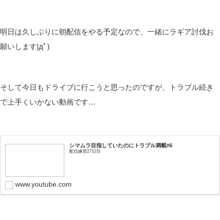
皆さんこんばんは(*´▽｀*)
しむです(‘ω’)ノ
しむ
今日は朝が微妙に遅い日…
朝も夜もなにもできないよー(@_@。
ってな感じの一日でした😢
実は今日は昼からお仕事予定だったので、配信を朝しようかって
思っていましたが少し早くなって諦めんぼしました(/・ω・)/