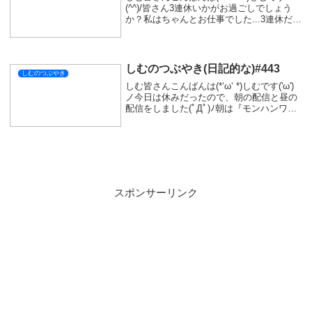
(^^)/皆さん3連休いかがお過ごしでしょう
か？私はちゃんとお仕事でした...3連休だっ
たので、忙しいかなって覚悟をしていった
のですが、いつもとあまり変わらない一日
でした。良かったのか悪かったのかわ...
しむのつぶやき(日記的な)#443
しむのつぶやき
しむ皆さんこんばんは(*‘ω‘ *)しむです('ω')
ノ今日は休みだったので、朝の配信と昼の
配信をしました(ﾟДﾟ)ﾉ朝は『モンハンワイ
ルズ』の参加型でしたが、楽しんでいただ
けましたか？久しぶりだったので最初は上
手くできなかった(ノД`)・...
スポンサーリンク