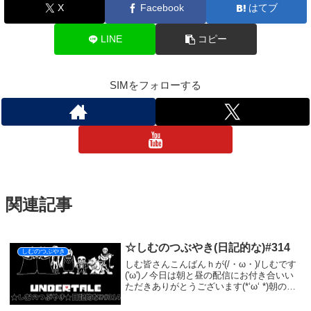
X
Facebook
はてブ
LINE
コピー
SIMをフォローする
関連記事
☆しむのつぶやき(日記的な)#314
しむのつぶやき
しむ皆さんこんばんｈが(/・ω・)/しむです
('ω')ノ今日は朝と昼の配信にお付き合いい
ただきありがとうございます(*‘ω‘ *)朝のワ
イルズは、オメガに全く勝てなかった:;(∩
´﹏`∩);:みんなの力を借りて、何とか零式ク