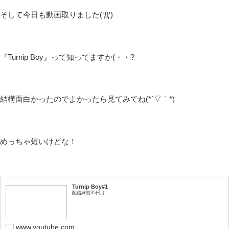
そして今日も動画取りました(‘Д’)
『Turnip Boy』って知ってますか(・・?
結構面白かったのでよかったら見てみてね(*´▽｀*)
めっちゃ短いけどな！
Turnip Boy#1
配信練習35日目
www.youtube.com