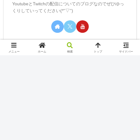
YoutubeとTwitchの配信についてのブログなのでぜひゆっ
くりしていってください(*''▽'')
メニュー
ホーム
検索
トップ
サイドバー
カテゴリー
Nintendo Switch Online
Play station
Twitch
Uncategorized
Xbox Game Pass