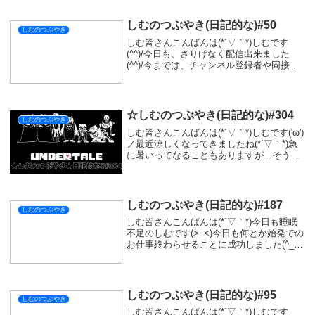
リアできてよかっ...
しむのつぶやき(日記的な)#50
しむのつぶやき
しむ皆さんこんばんは(*´▽｀*)しむです
(^^)/今日も、さりげなく配信出来ました
(^^)/今までは、チャンネル登録者や同接数
を意識していましたが、そこは自分がどう
やっても操作できるところではないので、
自分が頑張れば操作できるところに意識...
☆しむのつぶやき(日記的な)#304
しむのつぶやき
しむ皆さんこんばんは(*´▽｀*)しむです('ω')
ノ最近涼しくなってきましたね(*´▽｀*)急
に暑いってなることもありますが...そうい
えば昨日キャベツ入りの炊き込みご飯作っ
たと言いましたが、意外とおいしかったで
す(ﾟ∀ﾟ)野菜炒めな感じ...
しむのつぶやき(日記的な)#187
しむのつぶやき
しむ皆さんこんばんは(*´▽｀*)今日も睡眠
不足のしむです(>_<)今日も何とか始発での
お仕事終わらせることに成功しました(^_-)-
☆多分ミスもないでしょう🤤ミスがあると
きはやっぱり睡眠不足の時になりますよ
ね:;(∩´﹏`∩);:毎日早く...
しむのつぶやき(日記的な)#95
しむのつぶやき
しむ皆さんこんばんは(*´▽｀*)しむです