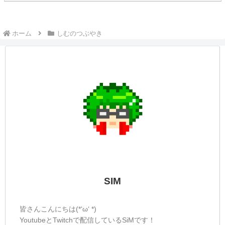
ホーム
しむのつぶやき
SIM
皆さんこんにちは(*‘ω‘ *)
YoutubeとTwitchで配信しているSiMです！