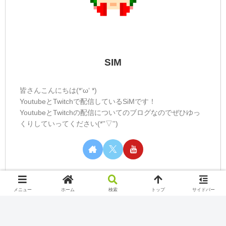
SIM
皆さんこんにちは(*‘ω‘ *)
YoutubeとTwitchで配信しているSiMです！
YoutubeとTwitchの配信についてのブログなのでぜひゆっ
くりしていってください(*''▽'')
メニュー
ホーム
検索
トップ
サイドバー
カテゴリー