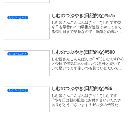
った😖最近あは上手くいかないことも多い
けど焦らずやっていかないといけないな...
しむのつぶやき(日記的な)#575
しむのつぶやき
しむ皆さんこんばんは(*´▽｀*)しむです😋
今日も早番(*‘ω‘ *)早番が連続でやってきて
る🤤明日まで早番なので、眠気との戦いだ
よ(。-∀-)仕事終わってから少しの間機能停
止してる🤤それはそうと夜配信は『ウツロ
ノハネ』でした|дﾟ)前回ボ...
しむのつぶやき(日記的な)#500
しむのつぶやき
しむ皆さんこんんばんは(ﾟ∀ﾟ)しむです('ω')
ノ今日で何気に500日目だ🤤意外と続いて
いて驚いてます😜いつも見ていただいてい
るあなたに感謝を😽今日は朝配信とお昼の
配信でしたが、お付き合いいただきありが
とうございます(^^♪朝は『モンスタ...
しむのつぶやき(日記的な)#86
しむのつぶやき
しむ皆さんこんばんは(*´▽｀*)しむです
(^^)/今日は朝の配信にお付き合いいただき
ありがとうございます！ゼルダの伝説だい
ぶ進んできました( *´艸｀)明日も朝配信の
予定なので、ぜひ遊びに来ていただけたら
嬉しいです！神獣3体目の予定ですが...