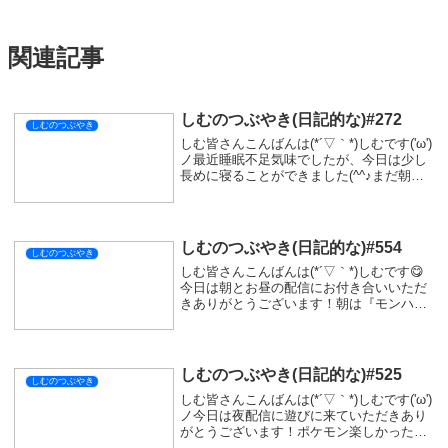
関連記事
しむのつぶやき(日記的な)#272
しむのつぶやき
しむ皆さんこんばんは(*´▽｀*)しむです('ω')
ノ最近睡眠不足気味でしたが、今日は少し
長めに寝ることができました(^^♪まだ朝ス
ッキリ起きれなかったけど、今日も早めに
寝て明日と明後日に備えないといけない
(｀･ω･´)まだ護石いいの手に入...
しむのつぶやき(日記的な)#554
しむのつぶやき
しむ皆さんこんばんは(*´▽｀*)しむです😋
今日は朝とお昼の配信にお付き合いいただ
きありがとうございます！朝は『モンハン
ワイルズ』参加型でした🤗久しぶりでした
がすごく楽しかった(ﾟ∀ﾟ)参加する方少なか
ったですが、皆さんのお陰でやりやすか
っ...
しむのつぶやき(日記的な)#525
しむのつぶやき
しむ皆さんこんばんは(*´▽｀*)しむです('ω')
ノ今日は夜配信に遊びに来ていただきあり
がとうございます！ポケモン楽しかったけ
どライバルとの急な戦闘で全滅しかけちゃ