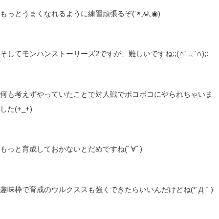
もっとうまくなれるように練習頑張るぞ(´◉◞౪◟◉)
そしてモンハンストーリーズ2ですが、難しいですね:;(∩´﹏`∩);:
何も考えずやっていたことで対人戦でボコボコにやられちゃいま
した(+_+)
もっと育成しておかないとだめですね(ﾟ∀ﾟ)
趣味枠で育成のウルクススも強くできたらいいんだけどね(*´Д｀)