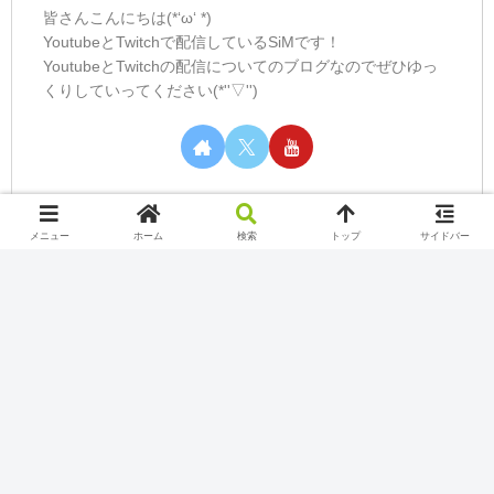
皆さんこんにちは(*‘ω‘ *)
YoutubeとTwitchで配信しているSiMです！
YoutubeとTwitchの配信についてのブログなのでぜひゆっ
くりしていってください(*''▽'')
メニュー
ホーム
検索
トップ
サイドバー
カテゴリー
Nintendo Switch Online
Play station
Twitch
Uncategorized