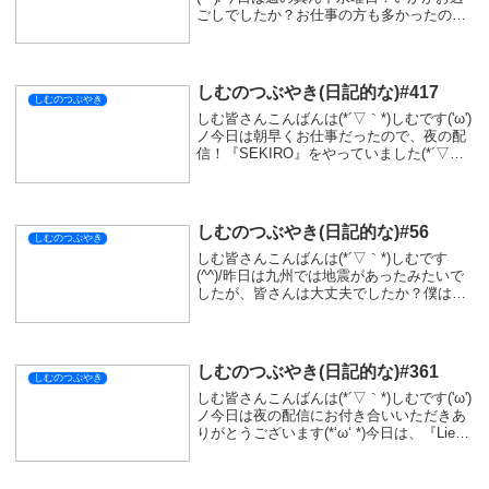
ごしでしたか？お仕事の方も多かったので
はないでしょうか？そういえば最近は、お
仕事中によく話しかけられることが増えま
した(。´･ω･)?他店から応援に来てい...
しむのつぶやき(日記的な)#417
しむのつぶやき
しむ皆さんこんばんは(*´▽｀*)しむです('ω')
ノ今日は朝早くお仕事だったので、夜の配
信！『SEKIRO』をやっていました(*´▽｀
*)チュートリアルおばばにやられちゃった(/
ω＼)ただめちゃくちゃ面白くて何回でもチ
ャレンジできちゃう(...
しむのつぶやき(日記的な)#56
しむのつぶやき
しむ皆さんこんばんは(*´▽｀*)しむです
(^^)/昨日は九州では地震があったみたいで
したが、皆さんは大丈夫でしたか？僕は全
く気が付いていませんでしたが、心配して
いただけた方もいて心がほっこりしました
(*‘ω‘ *)ありがとうございます！あ...
しむのつぶやき(日記的な)#361
しむのつぶやき
しむ皆さんこんばんは(*´▽｀*)しむです('ω')
ノ今日は夜の配信にお付き合いいただきあ
りがとうございます(*‘ω‘ *)今日は、『Lies
of P』の配信でした(^^)/ボスが強くて強く
てなかなか倒せなかったですが、やっぱり
繰り返すこ...