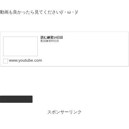
動画も良かったら見てください(/・ω・)/
読む練習14日目
配信練習65日目
www.youtube.com
しむのつぶやき
スポンサーリンク