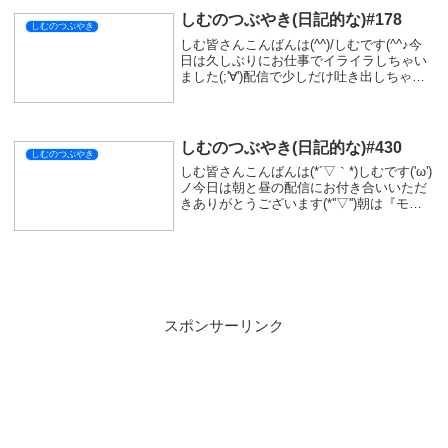
しむのつぶやき(日記的な)#178
しむのつぶやき
しむ皆さんこんばんは(^^)/しむです(^^♪今
日は久しぶりにお仕事でイライラしちゃい
ました(;'∀')配信で少しだけ吐き出しちゃっ
てごめんなさい(ノД`)・゜・。ここ最近他
人への陰口を毎日朝から言ってくる方がい
てしんどくて...しかもその...
しむのつぶやき(日記的な)#430
しむのつぶやき
しむ皆さんこんばんは(*´▽｀*)しむです('ω')
ノ今日は朝と昼の配信にお付き合いいただ
きありがとうございます(*''▽'')朝は『モン
ハンワイルズ』参加型でしたが、素材集め
もできたし満足(*´▽｀*)なかなかアーティ
ア厳選は終わらないし...
スポンサーリンク