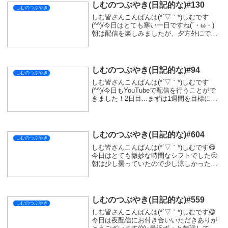
しむのつぶやき(日記的な)#130
しむのつぶやき
しむ皆さんこんばんは(*´▽｀*)しむです
(^^)/今日はとても寒い一日ですね(´・ω・)
朝は配信を楽しみましたが、夕方外にでて
びっくり( ﾟДﾟ)寒すぎて震えが止まらなか
ったです...寒くなるとは知っていました
が、こんなに寒いとは思わず少...
しむのつぶやき(日記的な)#94
しむのつぶやき
しむ皆さんこんばんは(*´▽｀*)しむです
(^^)/今日もYouTubeで配信を行うことがで
きました！2日目...まずは1週間を目標に配
信をしたいと思います！そして昨日作った
カレーを載せ忘れていました(*‘ω‘ *)甘口と
中辛のハイブリッド...
しむのつぶやき(日記的な)#604
しむのつぶやき
しむ皆さんこんばんは(*´▽｀*)しむです😋
今日はとても微妙な時間なシフトでした🥺
朝は少し曇っていたので少し涼しかったけ
どやっぱり暑かった🤤明日は早番なので、
始発の時間で出勤...なので明日は夜配信予
定です🤭明日もブラッドボーンの予定なの
で...
しむのつぶやき(日記的な)#559
しむのつぶやき
しむ皆さんこんばんは(*´▽｀*)しむです😋
今日は夜配信にお付き合いいただきありが