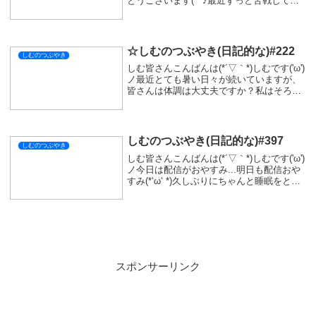
とうございます(^^♪最近ずっと苦戦してい
る『ENDER LILIES』でしたがお楽しみい
ただけましたか？個人的にはすごく楽しん
でしますが、楽しんでいただける...
☆しむのつぶやき(日記的な)#222
しむのつぶやき
しむ皆さんこんばんは(*´▽｀*)しむです('ω')
ノ最近とても暑い日々が続いていますが、
皆さんは体調は大丈夫ですか？私はそろそ
ろ夏バテで崩れ落ちそうです( ;∀;)そういえ
ば昨日はすごく心地よく睡眠をとることが
できましたが、お弁当用のご飯...
しむのつぶやき(日記的な)#397
しむのつぶやき
しむ皆さんこんばんは(*´▽｀*)しむです('ω')
ノ今日は配信がおやすみ...明日も配信おや
すみ(*‘ω‘ *)久しぶりにちゃんと睡眠をとり
ました！ちゃんと寝るって大切ですね(*´▽
｀*)結構元気になりましたが、起きれなく
て遅刻ぎりぎりで...
スポンサーリンク