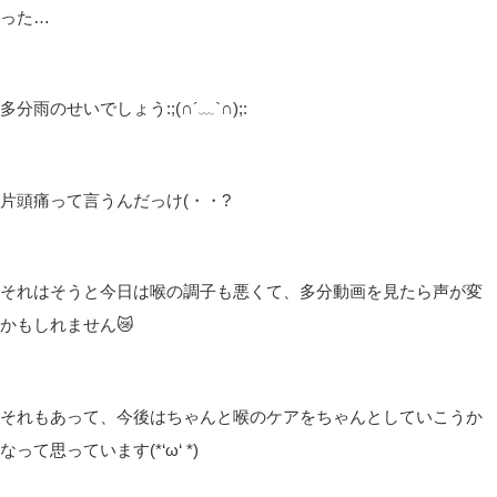
った…
多分雨のせいでしょう:;(∩´﹏`∩);:
片頭痛って言うんだっけ(・・?
それはそうと今日は喉の調子も悪くて、多分動画を見たら声が変
かもしれません😿
それもあって、今後はちゃんと喉のケアをちゃんとしていこうか
なって思っています(*‘ω‘ *)