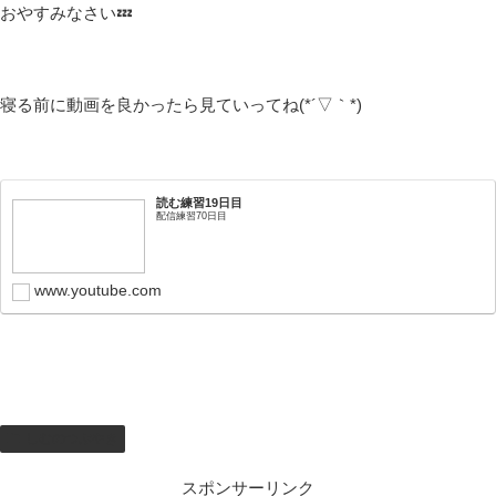
おやすみなさい💤
寝る前に動画を良かったら見ていってね(*´▽｀*)
読む練習19日目
配信練習70日目
www.youtube.com
しむのつぶやき
スポンサーリンク