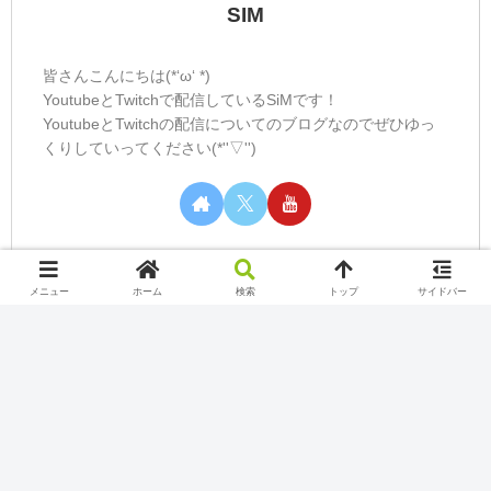
SIM
皆さんこんにちは(*‘ω‘ *)
YoutubeとTwitchで配信しているSiMです！
YoutubeとTwitchの配信についてのブログなのでぜひゆっ
くりしていってください(*''▽'')
メニュー
ホーム
検索
トップ
サイドバー
カテゴリー
Nintendo Switch Online
Play station