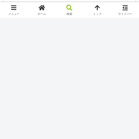
メニュー
ホーム
検索
トップ
サイドバー
カテゴリー
Nintendo Switch Online
Play station
Twitch
Uncategorized
Xbox Game Pass
YouTube
インターネット
インターネットお役立ち