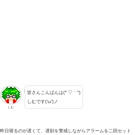
皆さんこんばんは(*´▽｀*)
しむです(‘ω’)ノ
しむ
昨日寝るのが遅くて、遅刻を警戒しながらアラームを二回セット