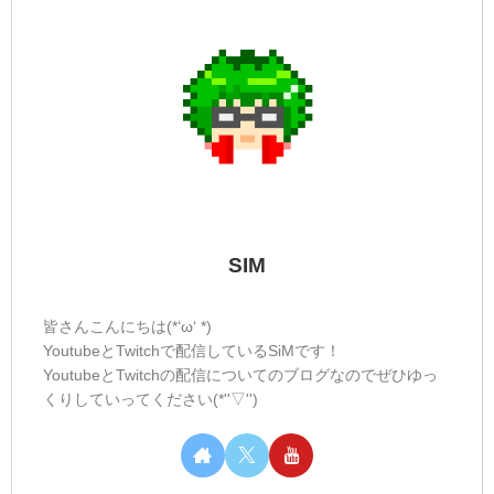
SIM
皆さんこんにちは(*‘ω‘ *)
YoutubeとTwitchで配信しているSiMです！
YoutubeとTwitchの配信についてのブログなのでぜひゆっ
くりしていってください(*''▽'')