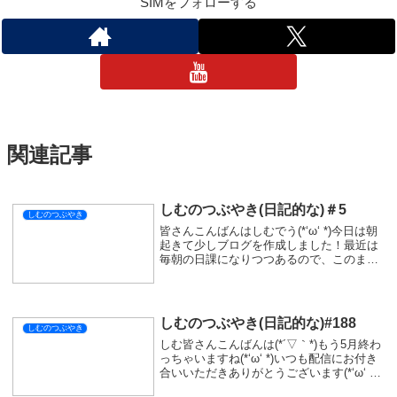
SIMをフォローする
関連記事
しむのつぶやき(日記的な)＃5
しむのつぶやき
皆さんこんばんはしむでう(*‘ω‘ *)今日は朝
起きて少しブログを作成しました！最近は
毎朝の日課になりつつあるので、このまま
継続していきたいと思います。このつぶや
きも継続していけたらと思いますので、応
援の程よろしくお願いします(^^)/機能...
しむのつぶやき(日記的な)#188
しむのつぶやき
しむ皆さんこんばんは(*´▽｀*)もう5月終わ
っちゃいますね(*‘ω‘ *)いつも配信にお付き
合いいただきありがとうございます(*‘ω‘ *)
最近また悩みが出てきておりますが、飲み