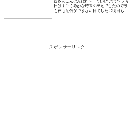
皆さんこんばんは(*´▽｀*)しむです('ω')ノ今
日はすごく微妙な時間の出勤でしたので朝
も夜も配信ができない日でした😢明日も配
信がお休みです😿そういえば今日はすごく
小雨で傘を差さなくても大丈夫そうだけ
ど、帰りに雨が降ったら嫌だったので傘
を...
スポンサーリンク