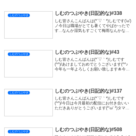
込まれないようにしないといけないなって
思っています！以前みた...
しむのつぶやき(日記的な)#338
しむのつぶやき
しむ皆さんこんばんは(*´▽｀*)しむです('ω')
ノ今日は職場がとても暑くてやばかったで
す...なんか湿気もすごくて梅雨なんかなっ
てなるレベル|дﾟ)実は職場の空調が故障し
ていて、ずっと修理をしてくれない状態で
す...久しぶりに熱中症みた...
しむのつぶやき(日記的な)#43
しむのつぶやき
しむ皆さんこんばんは(*´▽｀*)しむです
(^^)/あけましておめでとうございます(^^♪
今年も一年よろしくお願い致します🎍今日
は、新年と言うこともありついに新しいコ
ントローラーを購入することを検討してい
ます！しかし考えているのは、純正でい...
しむのつぶやき(日記的な)#137
しむのつぶやき
しむ皆さんこんばんは(*´▽｀*)しむです
(^^)/今日は今月最初の配信にお付き合いい
ただきありがとうございます(*‘ω‘ *)タマミ
ツネ、ゾ・シアどっちも強かったですね！
素材もまだ集まっていないので、今度また
お手伝いいただけたら嬉しいです...
しむのつぶやき(日記的な)#508
しむのつぶやき