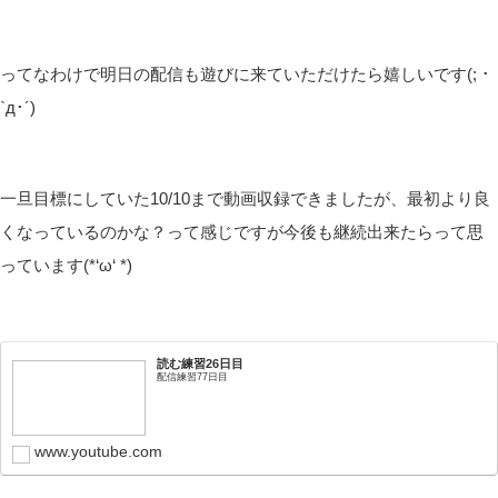
ってなわけで明日の配信も遊びに来ていただけたら嬉しいです(; ･
`д･´)
一旦目標にしていた10/10まで動画収録できましたが、最初より良
くなっているのかな？って感じですが今後も継続出来たらって思
っています(*‘ω‘ *)
読む練習26日目
配信練習77日目
www.youtube.com