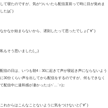
して寝たのですが、気がついいたら配信直前って時に目が覚めま
した|дﾟ)
なかなか始まらないから、遅刻したって思ったでしょ(ﾟ∀ﾟ)
私もそう思いました(._.)
配信の日は、いつも朝4：30に起きて声が寝起き声にならないよう
に30分くらい声を出してから配信をするのですが、何もできなく
て配信中に違和感が凄かった:;(∩´﹏`∩);:
これからはこんなことないように気をつけないと(ﾟ∀ﾟ)