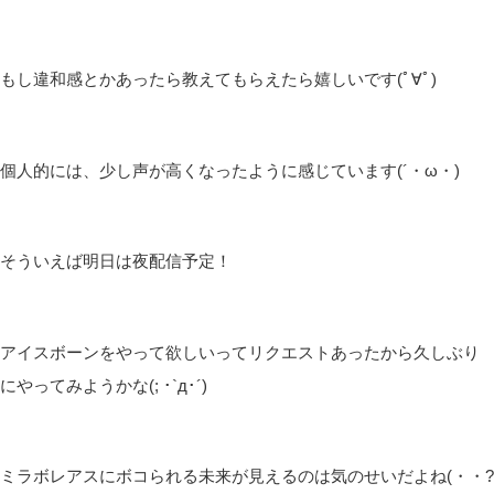
もし違和感とかあったら教えてもらえたら嬉しいです(ﾟ∀ﾟ)
個人的には、少し声が高くなったように感じています(´・ω・)
そういえば明日は夜配信予定！
アイスボーンをやって欲しいってリクエストあったから久しぶり
にやってみようかな(; ･`д･´)
ミラボレアスにボコられる未来が見えるのは気のせいだよね(・・?