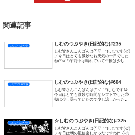
関連記事
しむのつぶやき(日記的な)#235
しむのつぶやき
しむ皆さんこんばんは(*´▽｀*)しむです('ω')
ノ今日はとても微妙なお天気の一日でした
ね(*‘ω‘ *)午前中は晴れていて午後は少し天
気が悪くてびっくりでした(´-ω-`)実は今日
ととんさんのお誕生日で、仕事帰りに少し
遠回りしてケーキと...
しむのつぶやき(日記的な)#604
しむのつぶやき
しむ皆さんこんばんは(*´▽｀*)しむです😋
今日はとても微妙な時間なシフトでした🥺
朝は少し曇っていたので少し涼しかったけ
どやっぱり暑かった🤤明日は早番なので、
始発の時間で出勤...なので明日は夜配信予
定です🤭明日もブラッドボーンの予定なの
で...
☆しむのつぶやき(日記的な)#325
しむのつぶやき
しむ皆さんこんばんは(*´▽｀*)しむです('ω')
ノ今日は朝の配信楽しかったですね(^_-)-☆