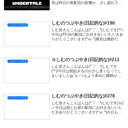
実は昨日の夜配信の影響か、少し疲れてい
ましたが皆さんのお陰で元気をもらって仕
事に行くことができました(^^♪今仕事も久
しぶりに忙しかったので、...
しむのつぶやき(日記的な)#198
しむのつぶやき
しむ皆さんこんばんは(*´▽｀*)しむです(^^♪
今日はFF16の配信にお付き合いいただきあ
りがとうございます(*‘ω‘ *)最初は微妙だな
ーって思っていたのですが、今は結構面白
くなってきました(*´▽｀*)ストーリーが重
めですが熱い展開も...
☆しむのつぶやき(日記的な)#211
しむのつぶやき
しむ皆さんこんばんは(*´▽｀*)しむです
(^^)/今日は朝起きるのが少し遅くなってし
まいました|дﾟ)いつもより多めに睡眠がと
れましたが、寝すぎたせいか少しダルかっ
たです...そして朝ご飯もいつも食べていな
かったので、今日は食べようと思っ...
しむのつぶやき(日記的な)#278
しむのつぶやき
しむ皆さんこんばんは(*´▽｀*)しむです('ω')
ノ今日は朝とお昼の配信にお付き合いいた
だきありがとうございます(*‘ω‘ *)今日もた
くさんやられちゃいましたが、すごく楽し
かったです(^^♪相変わらず良い護石は来な
いですが、数をこなせば...