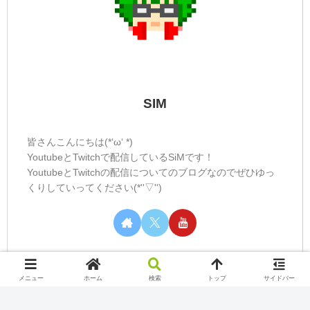
SIM
皆さんこんにちは(*‘ω‘ *)
YoutubeとTwitchで配信しているSiMです！
YoutubeとTwitchの配信についてのブログなのでぜひゆっ
くりしていってください(*''▽'')
メニュー
ホーム
検索
トップ
サイドバー