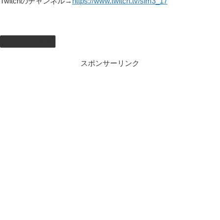
Twitchのチャンネル→
https://www.twitch.tv/sim3_17
しむのつぶやき
スポンサーリンク