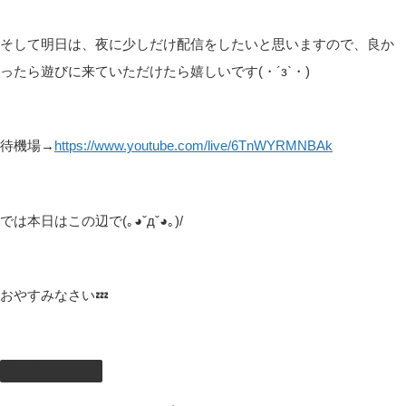
そして明日は、夜に少しだけ配信をしたいと思いますので、良か
ったら遊びに来ていただけたら嬉しいです(・´з`・)
待機場→
https://www.youtube.com/live/6TnWYRMNBAk
では本日はこの辺で(｡◕ˇдˇ​◕｡)/
おやすみなさい💤
しむのつぶやき