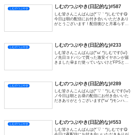
しむのつぶやき(日記的な)#587
しむのつぶやき
しむ皆さんこんばんは(*´▽｀*)しむです😋
今日は朝の配信にお付き合いいただきあり
がとうございます！配信後ひと月暮らすた
めの買い出しに行ってきました(ﾟ∀ﾟ)買い出
しに行くとき決まって雨🤤いつも炊き込み
ご飯ばっかりなので、多めに鶏肉を買い
壊...
しむのつぶやき(日記的な)#233
しむのつぶやき
しむ皆さんこんばんは(*‘ω‘ *)しむです('ω')
ノ先日ヨドバシで買った激安イヤホンが届
きました🤩まだ使っていないけどFPSとか
はしないからきっと問題無し男だと思って
る(*‘ω‘ *)明日の配信で使ってみようかな(*
´з`)結構引っ張っ...
しむのつぶやき(日記的な)#289
しむのつぶやき
しむ皆さんこんばんは(*´▽｀*)しむです('ω')
ノ今日は朝とお昼の配信にお付き合いいた
だきありがとうございます(*‘ω‘ *)モンハン
ワイルズでついに新武器に手を出しました
(。-`ω-)ガンス...なかなか面白かった(*´Д｀)
ジャスト...
しむのつぶやき(日記的な)#553
しむのつぶやき
しむ皆さんこんばんは(*´▽｀*)しむです😋
今日は夜配信にお付き合いいただきありが