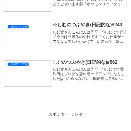
とうございます🤗『ポケモンリーフグリー
ン』まさかレベルが足りないとか思わなか
った🤤少しだけレベルを上げてもう一度四
天王カンナさんにチャレンジでした(ﾟ∀ﾟ)
全...
☆しむのつぶやき(日記的な)#243
しむのつぶやき
しむ皆さんこんばんは(*´▽｀*)しむです('ω')
ノ今日は三連休の中日ですごくお仕事がヒ
マな１日でした(´-ω-`)忙しいのも少し嫌だ
が、暇なのもなかなかしんどいですよね
('Д')暇すぎて売れないからって声出しさせ
られたんだけどめっちゃ喉...
しむのつぶやき(日記的な)#562
しむのつぶやき
しむ皆さんこんばんは(*´▽｀*)しむです😋
昨日はブログを忘れ朝一でアップになりま
した|дﾟ)ごめんなさい...配信後は意識が朦
朧としていて気絶するように寝ていました(
ﾟДﾟ)最近早番が続いていて寝不足気味だっ
たからかも🤤睡眠時間って大事...
スポンサーリンク