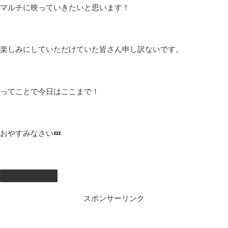
上位はだいぶ難易度が上がるらしいです！
本当はマルチを解禁しようかと思いましたが、マルチですると自
分で遊ぶ楽しさがなくなりそうなのでもう少しだけソロで遊ばせ
て下さい！
一緒に遊びたい方がいていただけるのはすごく嬉しいですが、あ
と少しだけ楽しませてください！
最後の方しかストーリーを覚えていないですが、もう少しだけこ
の世界の物語を楽しみたいと思っている私がいるので楽しめたら