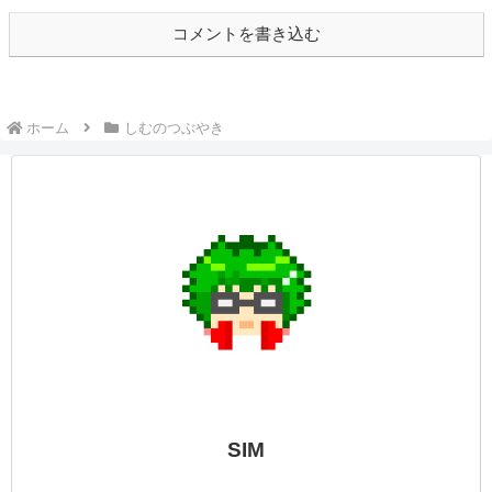
今日は朝が少しだけ早い1日🤤朝が少し早
かったので、夜配信でした🤭最近やってい
る『ウツロノハネ』！ボスも倒したけど、
進んだ先は少し気持ち悪いエリアでした😢
虫が嫌いなのに少しだけ虫っぽい敵に追わ
れ状態...
しむのつぶやき(日記的な)#278
しむのつぶやき
しむ皆さんこんばんは(*´▽｀*)しむです('ω')
ノ今日は朝とお昼の配信にお付き合いいた
だきありがとうございます(*‘ω‘ *)今日もた
くさんやられちゃいましたが、すごく楽し
かったです(^^♪相変わらず良い護石は来な
いですが、数をこなせば...
☆しむのつぶやき(日記的な)#262
しむのつぶやき
しむ皆さんこんばんは(*´▽｀*)しむです('ω')
ノ今日からお休みの方も多いと思いますが
いかがお過ごしですか？久しぶりな方も含
めて朝モンハンができて楽しかったなー
(*‘ω‘ *)明日も朝配信をしますので一緒に遊
べたらすごく嬉しいな(*´▽...
しむのつぶやき(日記的な)#450
しむのつぶやき
しむ皆さんこんばんは(*‘ω‘ *)しむです('ω')
ノ今日は朝が少し早めだったので、夜配信
でしたがお楽しみいただけましたか？『ダ
ークソウル3』の続きでしたが、昨日から
さまよい続けていた古竜の頂！実はついに