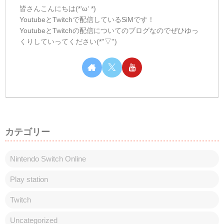
ボスにたどり着きました(*'▽')...
しむのつぶやき(日記的な)#55
しむのつぶやき
しむ皆さんこんばんは(*´▽｀*)しむです
(^^)/今日も配信ができました(*‘ω‘
*)YouTubeで連日配信するのはすごく久し
ぶりでした！コントローラートラブルもあ
ったけど全体的に楽しく配信出来ました
(^^)/初見さんも久しぶりで、思...
しむのつぶやき(日記的な)#57
しむのつぶやき
しむ皆さんこんばんは(*´▽｀*)しむです
(^^)/今日は、久しぶりにスキルの見直しを
しました！なにの？って方もいると思いま
すが、モンスターハンターワールド(*‘ω‘ *)
ミラボレアス用で新しいスキル構成を考え
ましたが、まぁー上手くいかない...
スポンサーリンク