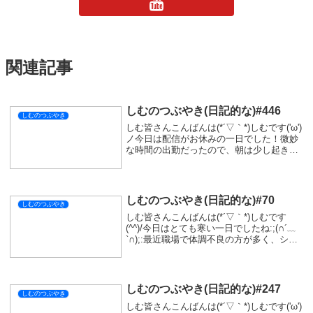
関連記事
しむのつぶやき(日記的な)#446
しむのつぶやき
しむ皆さんこんばんは(*´▽｀*)しむです('ω')
ノ今日は配信がお休みの一日でした！微妙
な時間の出勤だったので、朝は少し起きる
のを遅めにして体調を整えておきました🤩
明日は早番なので、夜久しぶりの『メン限
配信』をします！やることはいつもとあ...
しむのつぶやき(日記的な)#70
しむのつぶやき
しむ皆さんこんばんは(*´▽｀*)しむです
(^^)/今日はとても寒い一日でしたね:;(∩´﹏
`∩);:最近職場で体調不良の方が多く、シフ
トの変更も多くなってきています。配信の
時間が変わったりしてしまうかもしれない
です😿ちなみに明後日モンハン...
しむのつぶやき(日記的な)#247
しむのつぶやき
しむ皆さんこんばんは(*´▽｀*)しむです('ω')