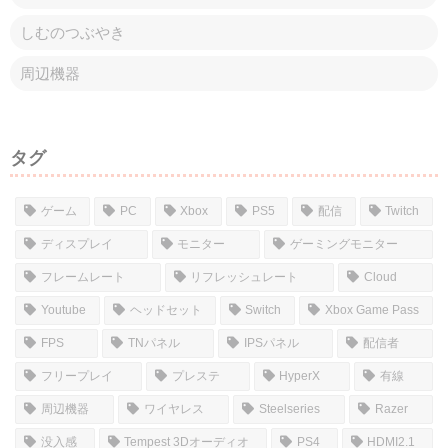
しむのつぶやき
周辺機器
タグ
ゲーム
PC
Xbox
PS5
配信
Twitch
ディスプレイ
モニター
ゲーミングモニター
フレームレート
リフレッシュレート
Cloud
Youtube
ヘッドセット
Switch
Xbox Game Pass
FPS
TNパネル
IPSパネル
配信者
フリープレイ
プレステ
HyperX
有線
周辺機器
ワイヤレス
Steelseries
Razer
没入感
Tempest 3Dオーディオ
PS4
HDMI2.1