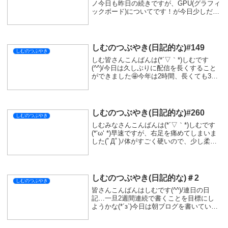
ノ今日も昨日の続きですが、GPU(グラフィ
ックボード)についてです！が今日少しだけ
話をしてわかったことがすごく重たいゲー
ムをするわけじゃなさそうって事を聞きま
した(*‘ω‘ *)まずグラボ...
しむのつぶやき(日記的な)#149
しむのつぶやき
しむ皆さんこんばんは(*´▽｀*)しむです
(^^)/今日は久しぶりに配信を長くすること
ができました🤩今年は2時間、長くても3時
間だったので何気に最長の配信ができまし
た(*‘ω‘ *)少し疲れましたが、意外とできそ
うだったので定期的に長時間配...
しむのつぶやき(日記的な)#260
しむのつぶやき
しむみなさんこんばんは(*´▽｀*)しむです
(*‘ω‘ *)早速ですが、右足を痛めてしまいま
した(ﾟДﾟ)ﾉ体がすごく硬いので、少し柔ら
かくしようと思って柔軟していました('ω')
最近少しずつ床に指が付くようになってい
てそろそろ手の平かーっ...
しむのつぶやき(日記的な)＃2
しむのつぶやき
皆さんこんばんはしむです(^^)/連日の日
記…一旦2週間連続で書くことを目標にし
ようかな(*´з`)今日は朝ブログを書いていま
したが完成することなく飽きてしまい、配
信でゲームを楽しんじゃいました。ゲーム