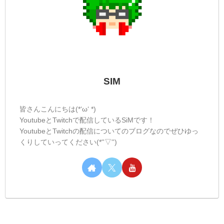
SIM
皆さんこんにちは(*‘ω‘ *)
YoutubeとTwitchで配信しているSiMです！
YoutubeとTwitchの配信についてのブログなのでぜひゆっ
くりしていってください(*''▽'')