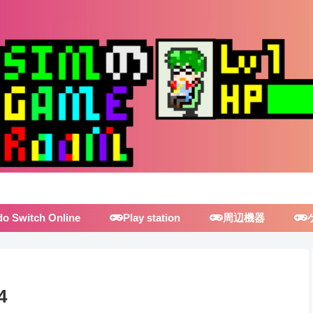
do Switch Online
Play station
周辺機器
4