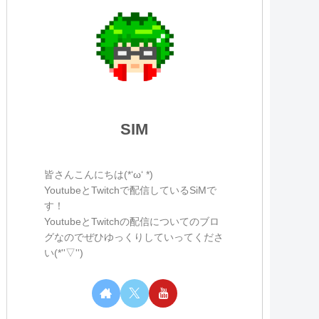
SIM
皆さんこんにちは(*‘ω‘ *)
YoutubeとTwitchで配信しているSiMで
す！
YoutubeとTwitchの配信についてのブロ
グなのでぜひゆっくりしていってくださ
い(*''▽'')