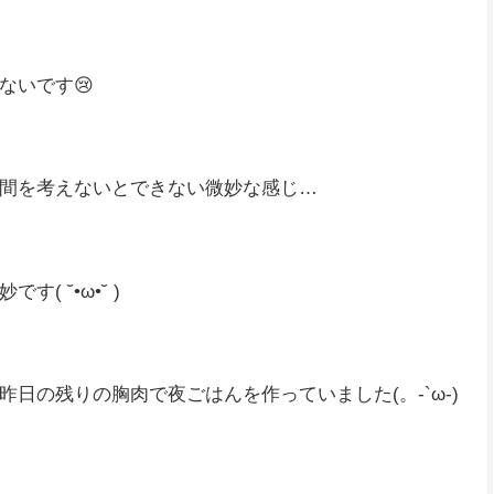
ないです😢
間を考えないとできない微妙な感じ…
 ˘•ω•˘ )
日の残りの胸肉で夜ごはんを作っていました(。-`ω-)