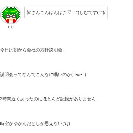
皆さんこんばんは(*´▽｀*)しむです(^^)/
しむ
今日は朝から会社の方針説明会…
説明会ってなんでこんなに眠いのか( ˘•ω•˘ )
3時間近くあったのにほとんど記憶がありません…
時空がゆがんだとしか思えない(‘Д’)