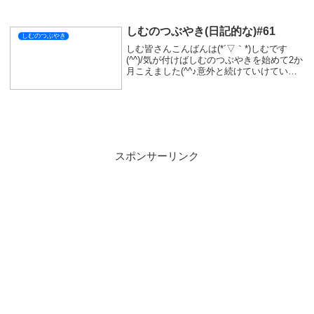
かるやん(ﾟ∀ﾟ)一回クリアできたけど、配信
ではやりにくいクエストだ...
しむのつぶやき(日記的な)#61
しむのつぶやき
しむ皆さんこんばんは(*´▽｀*)しむです
(^^)/気が付けばしむのつぶやきを始めて2か
月こえました(^^♪意外と続けていけている
ことに嬉しいです！いつも読んでいただけ
る皆さんに感謝(#^^#)今日は『バックパッ
クバトル』を配信しました！気...
スポンサーリンク