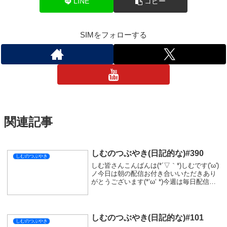
LINE
コピー
SIMをフォローする
関連記事
しむのつぶやき(日記的な)#390
しむのつぶやき
しむ皆さんこんばんは(*´▽｀*)しむです('ω')
ノ今日は朝の配信お付き合いいただきあり
がとうございます(*‘ω‘ *)今週は毎日配信の
予定ですが、すでに寝不足...明日起きれる
か少し不安ですが、一日遅れのゴグマジオ
スいきたいので頑張って...
しむのつぶやき(日記的な)#101
しむのつぶやき