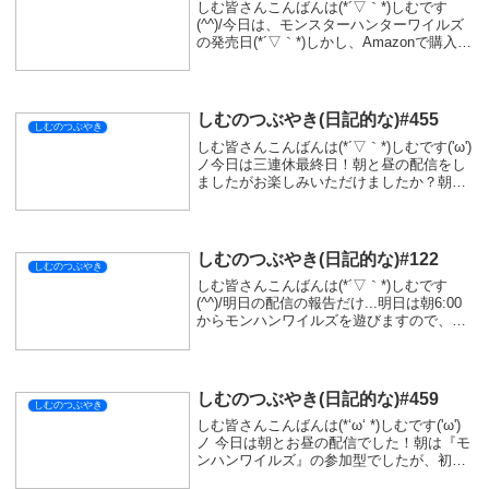
しむ皆さんこんばんは(*´▽｀*)しむです
(^^)/今日は、モンスターハンターワイルズ
の発売日(*´▽｀*)しかし、Amazonで購入し
たのですが届きません😿明日も朝が早いか
ら待つこともできず配信はブラボになりま
した(-"-)明日こそはモン...
しむのつぶやき(日記的な)#455
しむのつぶやき
しむ皆さんこんばんは(*´▽｀*)しむです('ω')
ノ今日は三連休最終日！朝と昼の配信をし
ましたがお楽しみいただけましたか？朝は
『モンスターハンターワイルズ』の参加型
でしたが、『歴戦王アルシュベルド』ボコ
ボコにされちゃいました(ﾟ∀ﾟ)強か...
しむのつぶやき(日記的な)#122
しむのつぶやき
しむ皆さんこんばんは(*´▽｀*)しむです
(^^)/明日の配信の報告だけ...明日は朝6:00
からモンハンワイルズを遊びますので、遊
びに来ていただけたら嬉しいです(*‘ω‘ *)実
は今日花粉がすごすぎて目が...目がぁぁぁ
あああってなってま...
しむのつぶやき(日記的な)#459
しむのつぶやき
しむ皆さんこんばんは(*‘ω‘ *)しむです('ω')
ノ 今日は朝とお昼の配信でした！朝は『モ
ンハンワイルズ』の参加型でしたが、初め
て『英雄の証』行きました!めっちゃ時間か