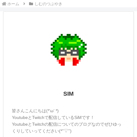
ホーム
しむのつぶやき
SIM
皆さんこんにちは(*‘ω‘ *)
YoutubeとTwitchで配信しているSiMです！
YoutubeとTwitchの配信についてのブログなのでぜひゆっ
くりしていってください(*''▽'')