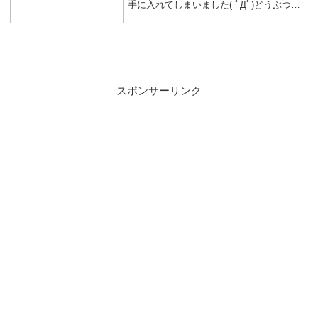
手に入れてしまいました( ﾟДﾟ)どうぶつの
森的な見た目なゲームDiNKUM!今日少しだ
け配信でやってみようと思いましたが、明
日が3:30に起きないと...
スポンサーリンク