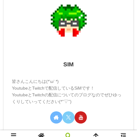
SIM
皆さんこんにちは(*‘ω‘ *)
YoutubeとTwitchで配信しているSiMです！
YoutubeとTwitchの配信についてのブログなのでぜひゆっ
くりしていってください(*''▽'')