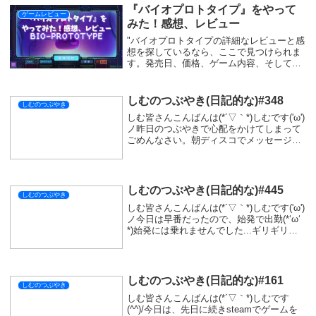
て...
『バイオプロトタイプ』をやって
ゲームレビュー
みた！感想、レビュー
"バイオプロトタイプの詳細なレビューと感
想を探しているなら、ここで見つけられま
す。発売日、価格、ゲーム内容、そして独
自のビルドシステムについて深く掘り下げ
ています。"
しむのつぶやき(日記的な)#348
しむのつぶやき
しむ皆さんこんばんは(*´▽｀*)しむです('ω')
ノ昨日のつぶやきで心配をかけてしまって
ごめんなさい。朝ディスコでメッセージ貰
って心配してくれる人がいてくれてすごく
前向きになれました。昨日のつぶやきは非
公開にしましたが、あんなに感情のまま...
しむのつぶやき(日記的な)#445
しむのつぶやき
しむ皆さんこんばんは(*´▽｀*)しむです('ω')
ノ今日は早番だったので、始発で出勤(*‘ω‘
*)始発には乗れませんでした...ギリギリ遅
刻しなかったですが、危なかった(*'▽')また
寒くなってきたので、全然起きることがで
きない( ﾟД...
しむのつぶやき(日記的な)#161
しむのつぶやき
しむ皆さんこんばんは(*´▽｀*)しむです
(^^)/今日は、先日に続きsteamでゲームを