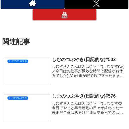
関連記事
しむのつぶやき(日記的な)#502
しむのつぶやき
しむ皆さんこんばんは(*´▽｀*)しむです('ω')
ノ今日はお仕事が微妙な時間で配信がお休
みでした( ;∀;)仕事が暇で暇で立ったまま寝
れちゃいそうでした🤣こんな日に限って何
も起こらないんだよね|дﾟ)トラブル起こっ
ても見ているだけなんだけ...
しむのつぶやき(日記的な)#576
しむのつぶやき
しむ皆さんこんばんは(*´▽｀*)しむです😋
今日でやっと早番連勤の日々が終わったー
🤣まだ早番はあるけど連日早番ってのはな
かったはず(ﾟ∀ﾟ)今日も夜配信にお付き合い
いただきありがとうございます😽今日も
『ウツロノハネ』！昨日は強いボスを倒し