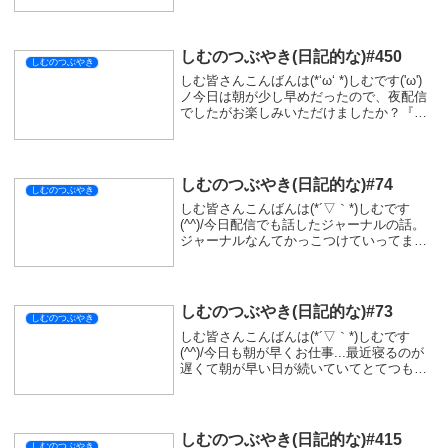
てでしたが、コメントで盛り上げていただ
けてすごく楽しかったです(。-∀-)実際は怖
くて結構ドキドキでし...
しむのつぶやき(日記的な)#450
しむのつぶやき
しむ皆さんこんばんは(*‘ω‘ *)しむです('ω')
ノ今日は朝が少し早めだったので、夜配信
でしたがお楽しみいただけましたか？『ダ
ークソウル3』の続きでしたが、昨日から
さまよい続けていた古竜の頂！実はついに
ボスにたどり着きました(*'▽')...
しむのつぶやき(日記的な)#74
しむのつぶやき
しむ皆さんこんばんは(*´▽｀*)しむです
(^^)/今日配信でも話したジャーナルの話。
ジャーナルなんてかっこつけていってます
が、日記のことです。ジャーナル＝日記今
回から、より成長できるようにしていきま
す。では日記を書く上で、成長するために
必...
しむのつぶやき(日記的な)#73
しむのつぶやき
しむ皆さんこんばんは(*´▽｀*)しむです
(^^)/今日も朝が早くお仕事...最近寝るのが
遅くて朝が早い日が続いていてとてつもな
く眠たいです...お昼休みにお昼寝しました
が、なかなかきついですね(-"-)体調がちゃ
んとしていないとなにもでき...
しむのつぶやき(日記的な)#415
しむのつぶやき