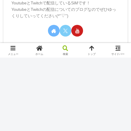
YoutubeとTwitchで配信しているSiMです！
YoutubeとTwitchの配信についてのブログなのでぜひゆっ
くりしていってください(*''▽'')
メニュー
ホーム
検索
トップ
サイドバー
カテゴリー
Nintendo Switch Online
Play station
Twitch
Uncategorized