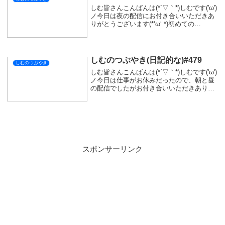
しむ皆さんこんばんは(*´▽｀*)しむです('ω')
ノ今日は夜の配信にお付き合いいただきあ
りがとうございます(*‘ω‘ *)初めての
『SEKIRO』でしたが、すごくアクション
が楽しかったです('ω')ノまだ『Lies of P』
が抜けないけ...
しむのつぶやき(日記的な)#479
しむのつぶやき
しむ皆さんこんばんは(*´▽｀*)しむです('ω')
ノ今日は仕事がお休みだったので、朝と昼
の配信でしたがお付き合いいただきありが
とうございます(*‘ω‘ *)朝は『モンスターハ
ンターワイルズ』の参加型でしたが、久し
ぶりで結構乙っちゃいました...
スポンサーリンク