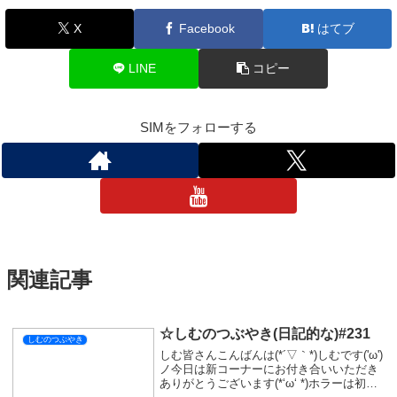
X
Facebook
はてブ
LINE
コピー
SIMをフォローする
関連記事
☆しむのつぶやき(日記的な)#231
しむのつぶやき
しむ皆さんこんばんは(*´▽｀*)しむです('ω')
ノ今日は新コーナーにお付き合いいただき
ありがとうございます(*‘ω‘ *)ホラーは初め