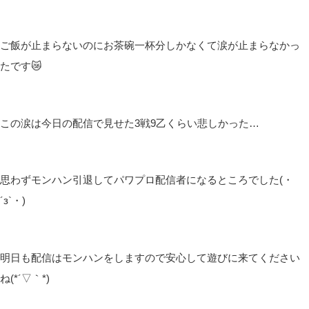
ご飯が止まらないのにお茶碗一杯分しかなくて涙が止まらなかっ
たです😿
この涙は今日の配信で見せた3戦9乙くらい悲しかった…
思わずモンハン引退してパワプロ配信者になるところでした(・
´з`・)
明日も配信はモンハンをしますので安心して遊びに来てください
ね(*´▽｀*)