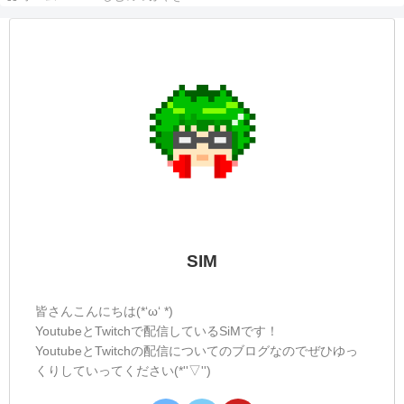
SIM
皆さんこんにちは(*‘ω‘ *)
YoutubeとTwitchで配信しているSiMです！
YoutubeとTwitchの配信についてのブログなのでぜひゆっ
くりしていってください(*''▽'')