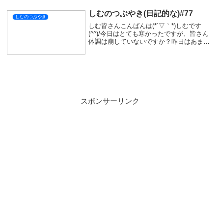
楽しみ配信を立ち...
しむのつぶやき(日記的な)#77
しむのつぶやき
しむ皆さんこんばんは(*´▽｀*)しむです
(^^)/今日はとても寒かったですが、皆さん
体調は崩していないですか？昨日はあまり
つぶやきを書いていなかったですが、ノー
トにまとめることができなかったので書け
なかった報告だけになりました。皆さん
は、...
スポンサーリンク