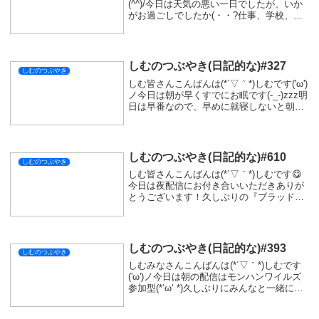
(^^)/今日は天気の悪い一日でしたが、いか
がお過ごしでしたか(・・?仕事、学校、お
休みの方もいたと思います(*‘ω‘ *)私は始発
でお仕事の日でしたが、月曜日はやっぱり
忙しい一日でした(゜_゜)で...
しむのつぶやき(日記的な)#327
しむのつぶやき
しむ皆さんこんばんは(*´▽｀*)しむです('ω')
ノ今日は朝が早くすでにお眠です(-_-)zzz明
日は早番なので、早めに就寝しないと朝起
きれなそうです(;´･ω･)そして昨日アンダー
テールはクリアできたので、動画収録もお
休みです(ﾟДﾟ)...
しむのつぶやき(日記的な)#610
しむのつぶやき
しむ皆さんこんばんは(*´▽｀*)しむです😋
今日は夜配信にお付き合いいただきありが
とうございます！久しぶりの『ブラッドボ
ーン』でした(*'▽')前回は結構さくさくぱん
だだったので今回も余裕と思ってのスター
ト(ﾟ∀ﾟ)まさかの意外とさくさくぱ...
しむのつぶやき(日記的な)#393
しむのつぶやき
しむみなさんこんばんは(*´▽｀*)しむです
('ω')ノ今日は朝の配信はモンハンワイルズ
参加型(*‘ω‘ *)久しぶりにみんなと一緒に遊
べて楽しかった(=ﾟωﾟ)ﾉまだまだゴグマジ
オスの素材足りないけどね(ﾟ∀ﾟ)明日は宴を