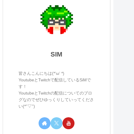
SIM
皆さんこんにちは(*‘ω‘ *)
YoutubeとTwitchで配信しているSiMで
す！
YoutubeとTwitchの配信についてのブロ
グなのでぜひゆっくりしていってくださ
い(*''▽'')