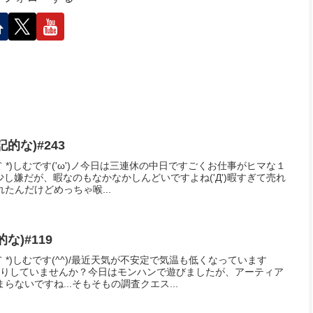
的な)#243
｀*)しむです('ω')ノ今日は三連休の中日ですごくお仕事がヒマな１
のも少し嫌だが、暇なのもなかなかしんどいですよね('Д')暇すぎて売れ
たんだけどめっちゃ喉...
な)#119
｀*)しむです(^^)/最近天気が不安定で気温も低くなっています
たりしていませんか？今日はモンハンで遊びましたが、アーティア
ないですね...そもそもの調査クエス...