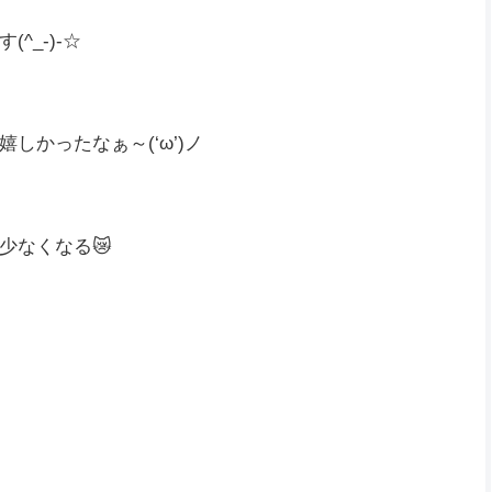
_-)-☆
かったなぁ～(‘ω’)ノ
少なくなる😿