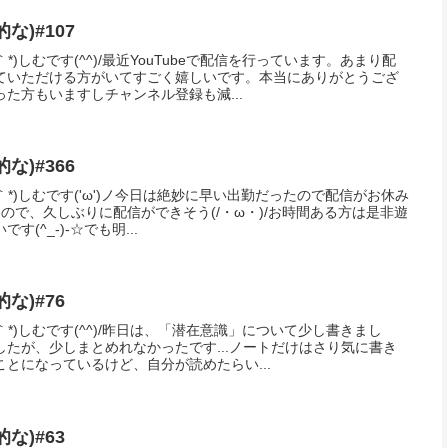
な)#107
*)しむです(^^)/最近YouTubeで配信を行っています。あまり配
ていただける方がいてすごく嬉しいです。本当にありがとうござ
た方もいますしチャンネル登録も減...
な)#366
｀*)しむです('ω')ノ今日は絶妙に早い出勤だったので配信がお休み
なので、久しぶりに配信ができそう(/・ω・)/お時間ある方は是非遊
(^_-)-☆でも明...
な)#76
｀*)しむです(^^)/昨日は、「潜在意識」について少し書きまし
たが、少しまとめれなかったです...ノートだけはさり気に書き
とになっているけど、自分が読めたらい...
な)#63