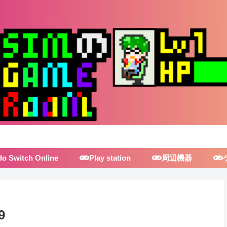
do Switch Online
Play station
周辺機器
9