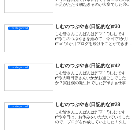
不足がたたり朝起きるのが大変でした🤤仕
事中も気が付いたら一瞬気を失っていたか
もです...５分くらい気が付いたら時間が過
ぎていました...明日も早番...
しむのつぶやき(日記的な)#30
Uncategorized
しむ皆さんこんばんは(*´▽｀*)しむです
(^^)/このつぶやきを始めて、今日で1か月
(*‘ω‘ *)1か月ブログを続けることができまし
た(^^)/次は2か月目指して頑張りますので、
応援よろしくお願いします(*'▽')そして今日
は、ポトフを...
しむのつぶやき(日記的な)#42
Uncategorized
しむ皆さんこんばんは(*´▽｀*)しむです
(^^)/大晦日皆さんいかがお過ごしでした
か？実は僕の誕生日でした(^^)/まぁ仕事だ
ったので、なにもしていないんですけどね
(^^♪しかしながら、嬉しい出来事もありま
した|дﾟ)ほんとありがとうござ...
しむのつぶやき(日記的な)#28
Uncategorized
しむ皆さんこんばんは(*´▽｀*)しむです
(^^)/今日は、お休みをいただいていました
ので、ブログを作成していました！久しぶ
りに完成したブログは、同時配信ですが横
画面と縦画面で同時に配信ができる設定！
もちろん片方を配信で片方を録画にもでき