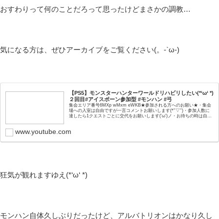
おすわりって何のことだろって思ったけどまさかの調教…
気になる方は、ぜひアーカイブをご覧ください(。-`ω-)
【PS5】モンスターハンターワールドリハビリしたい(*‘ω‘ *)
２回目#アイスボーン参加型 #モンハン #弓
集会エリア番号6MXp wMxm eWKB★参加される方へのお願い★・集会
場への入室は自由ですが一言コメントお願いします(*''▽'')・参加人数に
達したら1クエストごとに交代をお願いします('ω')ノ・お待ちの時は自由
にクエストに行かれて...
www.youtube.com
狂気が観れますゆえ(*‘ω‘ *)
モンハン自体久しぶりだったけど、アルバトリオンはかなり久し