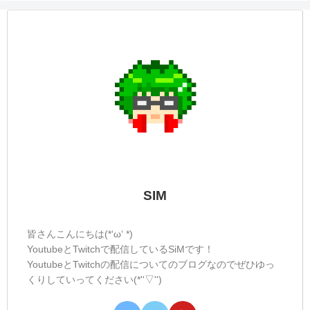
SIM
皆さんこんにちは(*‘ω‘ *)
YoutubeとTwitchで配信しているSiMです！
YoutubeとTwitchの配信についてのブログなのでぜひゆっ
くりしていってください(*''▽'')