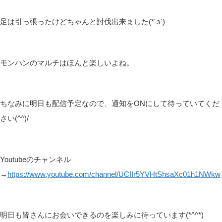
足は引っ張ったけどちゃんと討伐出来ました(*´з`)
モンハンのマルチはほんと楽しいよね。
ちなみに明日も配信予定なので、通知をONにして待っていてくだ
さい(^^)/
Youtubeのチャンネル
→
https://www.youtube.com/channel/UCIIr5YVHtShsaXc01h1NWkw
明日も皆さんにお会いできるのを楽しみに待っています(*^^*)