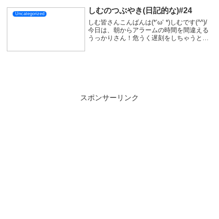
る...
しむのつぶやき(日記的な)#24
Uncategorized
しむ皆さんこんばんは(*‘ω‘ *)しむです(^^)/
今日は、朝からアラームの時間を間違える
うっかりさん！危うく遅刻をしちゃうとこ
ろでした(・´з`・)電車にも乗り遅れること
なく、無事に到着できました(*‘ω‘ *)雨が降
った後はありました...
スポンサーリンク