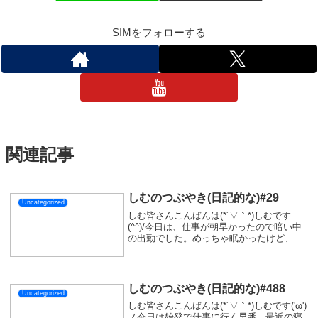
SIMをフォローする
関連記事
しむのつぶやき(日記的な)#29
Uncategorized
しむ皆さんこんばんは(*´▽｀*)しむです
(^^)/今日は、仕事が朝早かったので暗い中
の出勤でした。めっちゃ眠かったけど、外
が寒すぎて目が覚める不思議...なんであん
なに寒いんやろ🤤仕事はどうでもいいんだ
が、今日は夕方配信(^^)/PC版の...
しむのつぶやき(日記的な)#488
Uncategorized
しむ皆さんこんばんは(*´▽｀*)しむです('ω')
ノ今日は始発で仕事に行く早番...最近の寝