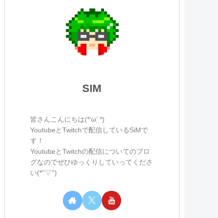
SIM
皆さんこんにちは(*‘ω‘ *)
YoutubeとTwitchで配信しているSiMで
す！
YoutubeとTwitchの配信についてのブロ
グなのでぜひゆっくりしていってくださ
い(*''▽'')