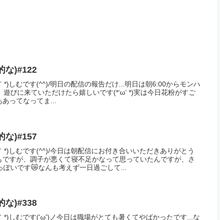
な)#122
*)しむです(^^)/明日の配信の報告だけ...明日は朝6:00からモンハ
びに来ていただけたら嬉しいです(*‘ω‘ *)実は今日花粉がすご
あってなってま...
な)#157
｀*)しむです(^^)/今日は朝配信にお付き合いいただきありがとう
中もですが、調子が悪くて寝不足かなって思っていたんですが、さ
ぽいです😿なんも考えず一日過ごして...
な)#338
*)しむです('ω')ノ今日は職場がとても暑くてやばかったです...な