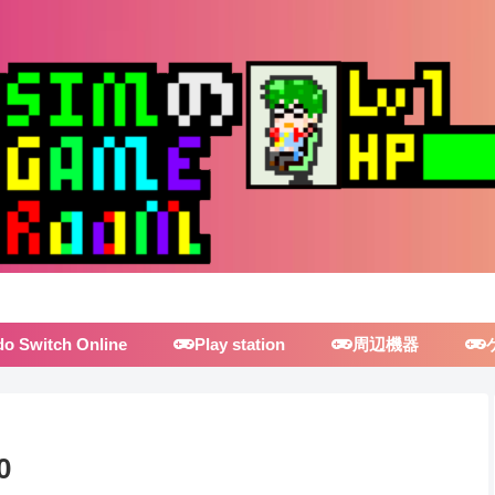
do Switch Online
Play station
周辺機器
0