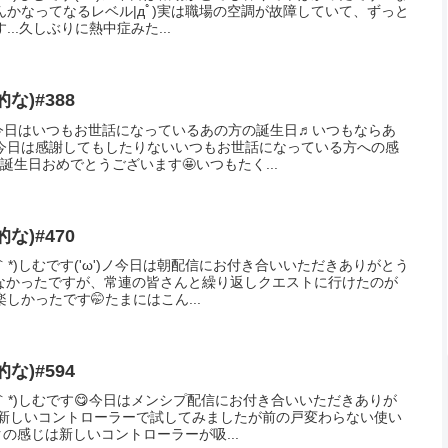
かなってなるレベル|дﾟ)実は職場の空調が故障していて、ずっと
..久しぶりに熱中症みた...
な)#388
*)今日はいつもお世話になっているあの方の誕生日♬いつもならあ
今日は感謝してもしたりないいつもお世話になっている方への感
お誕生日おめでとうございます🤩いつもたく...
な)#470
｀*)しむです('ω')ノ今日は朝配信にお付き合いいただきありがとう
加は少なかったですが、常連の皆さんと繰り返しクエストに行けたのが
しかったです🤭たまにはこん...
な)#594
▽｀*)しむです😋今日はメンシプ配信にお付き合いいただきありが
)実は新しいコントローラーで試してみましたが前の戸変わらない使い
クの感じは新しいコントローラーが吸...